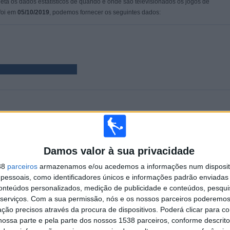
leta os dados estatísticos de quando e onde são televisionados os jogos de
 foi em
05/10/2019
, podemos fornecer os seguintes dados:
PARTIDAS
DIAS
TOTAL
%)
54
2498
2
)
CONSECUTIVOS
SEM PARTIDA
CANAIS DE TV
Damos valor à sua privacidade
PAGOS
GRATUITA
38
parceiros
armazenamos e/ou acedemos a informações num dispositi
essoais, como identificadores únicos e informações padrão enviadas 
TOTAL
MÁXIMO
TOTAL
conteúdos personalizados, medição de publicidade e conteúdos, pesqui
4
3
31
serviços.
Com a sua permissão, nós e os nossos parceiros poderemos 
ção precisos através da procura de dispositivos. Poderá clicar para co
COMPETIÇÕES
VS Figueirense
RIVAIS
ossa parte e pela parte dos nossos 1538 parceiros, conforme descrit