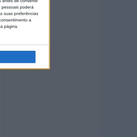
s antes de consentir
 pessoais poderá
s suas preferências
 consentimento a
da página.