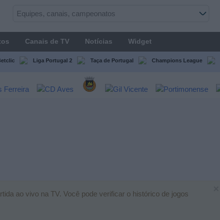
tos
Canais de TV
Notícias
Widget
etclic
Liga Portugal 2
Taça de Portugal
Champions League
×
da ao vivo na TV. Você pode verificar o histórico de jogos