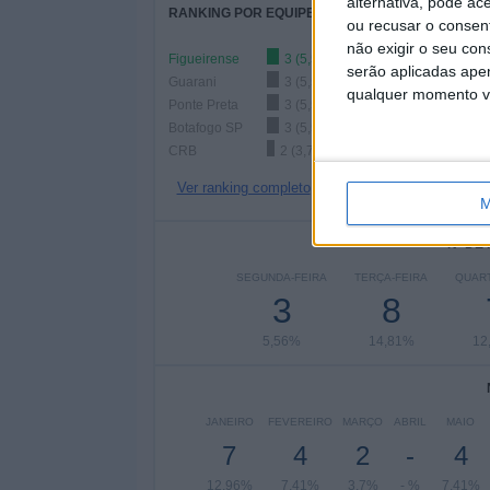
alternativa, pode ac
RANKING POR EQUIPES
ou recusar o consen
não exigir o seu co
Figueirense
3 (5,56%)
serão aplicadas apen
Guarani
3 (5,56%)
qualquer momento vol
Ponte Preta
3 (5,56%)
Botafogo SP
3 (5,56%)
CRB
2 (3,7%)
Ver ranking completo
M
Nº DE
SEGUNDA-FEIRA
TERÇA-FEIRA
QUART
3
8
5,56%
14,81%
12
JANEIRO
FEVEREIRO
MARÇO
ABRIL
MAIO
7
4
2
-
4
12,96%
7,41%
3,7%
- %
7,41%