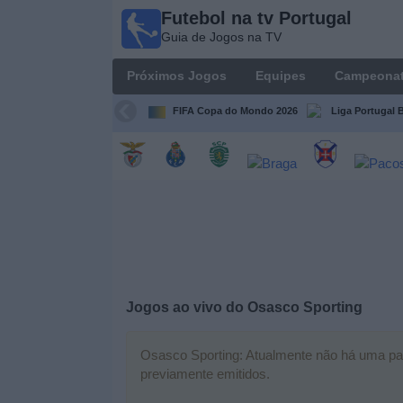
Futebol na tv Portugal
Futebol
Guia de Jogos na TV
na tv
Portugal
Próximos Jogos
Equipes
Campeona
Guia de
Jogos na TV
FIFA Copa do Mondo 2026
Liga Portugal B
Próximos
Jogos
Equipes
Campeonatos
Jogos ao vivo do
Osasco Sporting
Canais
de
TV
Osasco Sporting: Atualmente não há uma parti
previamente emitidos.
Notícias