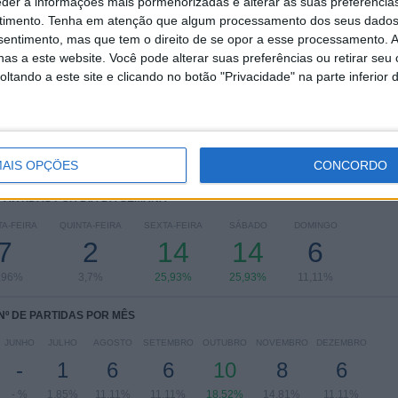
eder a informações mais pormenorizadas e alterar as suas preferência
RANKING POR COMPETIÇÕES
timento.
Tenha em atenção que algum processamento dos seus dados
nsentimento, mas que tem o direito de se opor a esse processamento. A
Brasileirão Série B
42 (77,78%)
as a este website. Você pode alterar suas preferências ou retirar seu
Campeonato Paulista
7 (12,96%)
tando a este site e clicando no botão "Privacidade" na parte inferior 
Campeonato Paulista A2
4 (7,41%)
Copa do Brasil
1 (1,85%)
Ver ranking completo
AIS OPÇÕES
CONCORDO
 PARTIDAS POR DIA DA SEMANA
A-FEIRA
QUINTA-FEIRA
SEXTA-FEIRA
SÁBADO
DOMINGO
7
2
14
14
6
,96%
3,7%
25,93%
25,93%
11,11%
Nº DE PARTIDAS POR MÊS
JUNHO
JULHO
AGOSTO
SETEMBRO
OUTUBRO
NOVEMBRO
DEZEMBRO
-
1
6
6
10
8
6
- %
1,85%
11,11%
11,11%
18,52%
14,81%
11,11%