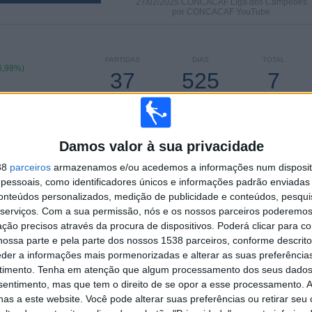
27/02/2025 CONCACAF Liga dos Campeões
por CONCACAF YouTube
PARTIDAS
DIAS
TOTAL
6,98%)
37
525
7
CONSECUTIVOS
SEM PARTIDA
CANAIS DE TV
PAGOS
GRATUITA
Damos valor à sua privacidade
38
parceiros
armazenamos e/ou acedemos a informações num dispositi
essoais, como identificadores únicos e informações padrão enviadas 
TOTAL
MÁXIMO
TOTAL
conteúdos personalizados, medição de publicidade e conteúdos, pesqui
4
11
36
serviços.
Com a sua permissão, nós e os nossos parceiros poderemos 
ção precisos através da procura de dispositivos. Poderá clicar para co
COMPETIÇÕES
VS Houston
RIVAIS
ossa parte e pela parte dos nossos 1538 parceiros, conforme descrit
Dynamo
eder a informações mais pormenorizadas e alterar as suas preferência
timento.
Tenha em atenção que algum processamento dos seus dados
RANKING POR COMPETIÇÕES
nsentimento, mas que tem o direito de se opor a esse processamento. A
as a este website. Você pode alterar suas preferências ou retirar seu
MLS
114 (90,48%)