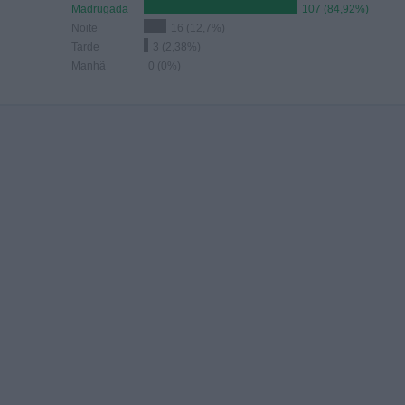
Madrugada
107 (84,92%)
Noite
16 (12,7%)
Tarde
3 (2,38%)
Manhã
0 (0%)