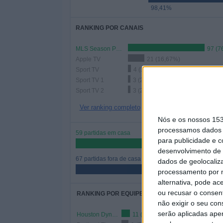
98,41%
RANKING POR CANAIS
MLS Season Pass
97 (7
Apple TV
21 (16,67%)
Sport TV
4 (3,17%)
Sport TV 1
3 (2,38%)
Sport TV 2
3 (2,38%)
Ver ranking completo
Nós e os nossos 15
processamos dados p
59 partidas em casa
para publicidade e 
46,83%
desenvolvimento de 
67 partidas fora de casa
dados de geolocaliza
53,17%
processamento por n
alternativa, pode ac
ou recusar o consen
RANKING POR EQUIPES
não exigir o seu co
serão aplicadas apen
Houston Dynamo
11 (8,73%)