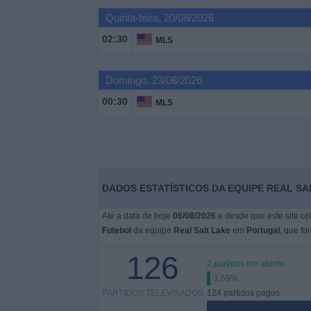
Quinta-feira, 20/08/2026
Widget
02:30
MLS
Domingo, 23/08/2026
00:30
MLS
DADOS ESTATÍSTICOS DA EQUIPE REAL S
Até a data de hoje
06/08/2026
e desde que este site co
Futebol
da equipe
Real Salt Lake
em
Portugal
, que fo
126
2 partidos em aberto
1,59%
PARTIDOS TELEVISADOS
124 partidos pagos