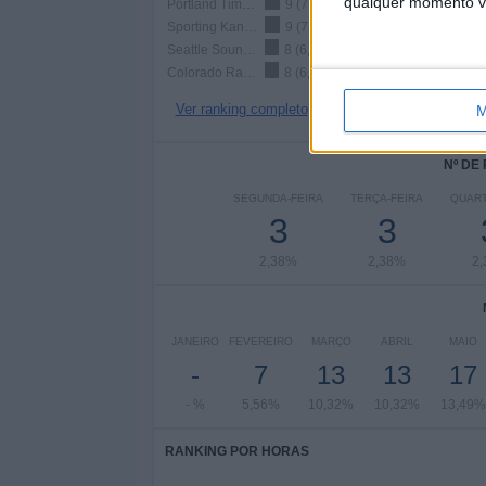
qualquer momento vol
Portland Timbers
9 (7,14%)
Sporting Kansas City
9 (7,14%)
Seattle Sounders
8 (6,35%)
Colorado Rapids
8 (6,35%)
Ver ranking completo
M
Nº DE
SEGUNDA-FEIRA
TERÇA-FEIRA
QUART
3
3
2,38%
2,38%
2
JANEIRO
FEVEREIRO
MARÇO
ABRIL
MAIO
-
7
13
13
17
- %
5,56%
10,32%
10,32%
13,49%
RANKING POR HORAS