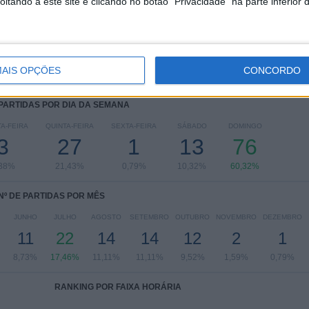
tando a este site e clicando no botão "Privacidade" na parte inferior 
Leagues Cup
9 (7,14%)
CONCACAF Liga dos Campeões
2 (1,59%)
US Open Cup
1 (0,79%)
Ver ranking completo
AIS OPÇÕES
CONCORDO
 PARTIDAS POR DIA DA SEMANA
A-FEIRA
QUINTA-FEIRA
SEXTA-FEIRA
SÁBADO
DOMINGO
3
27
1
13
76
,38%
21,43%
0,79%
10,32%
60,32%
Nº DE PARTIDAS POR MÊS
JUNHO
JULHO
AGOSTO
SETEMBRO
OUTUBRO
NOVEMBRO
DEZEMBRO
11
22
14
14
12
2
1
8,73%
17,46%
11,11%
11,11%
9,52%
1,59%
0,79%
RANKING POR FAIXA HORÁRIA