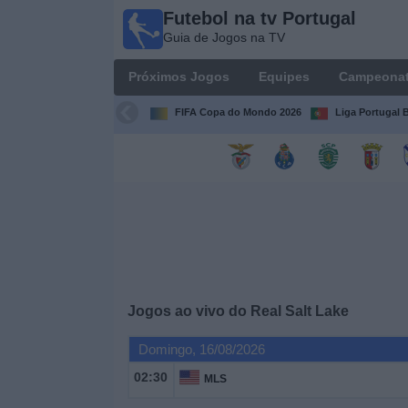
Futebol na tv Portugal
Futebol
Guia de Jogos na TV
na tv
Portugal
Próximos Jogos
Equipes
Campeona
Guia de
Jogos na TV
FIFA Copa do Mondo 2026
Liga Portugal B
Próximos
Jogos
Equipes
Campeonatos
Jogos ao vivo do
Real Salt Lake
Canais
de
Domingo, 16/08/2026
TV
02:30
MLS
Notícias