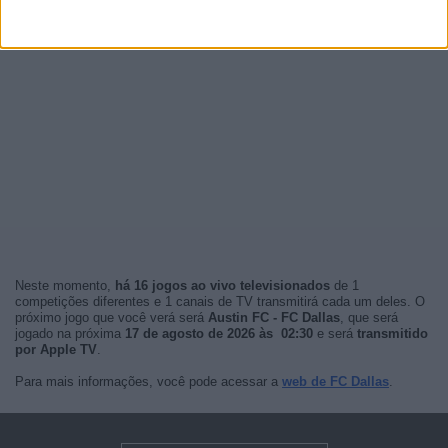
Neste momento,
há 16 jogos ao vivo televisionados
de 1
competições diferentes e 1 canais de TV transmitirá cada um deles. O
próximo jogo que você verá será
Austin FC - FC Dallas
, que será
jogado na próxima
17 de agosto de 2026 às 02:30
e será
transmitido
por Apple TV
.
Para mais informações, você pode acessar a
web de FC Dallas
.