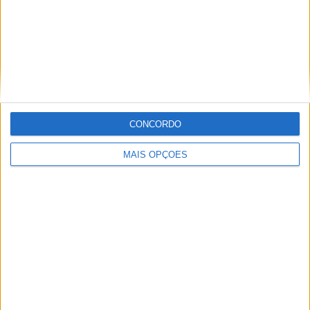
Los Angeles FC
8 (6,67%)
Austin FC
8 (6,67%)
Seattle Sounders
8 (6,67%)
St. Louis City
8 (6,67%)
Ver ranking completo
RANKING POR COMPETIÇÕES
CONCORDO
MLS
113 (94,17%)
Leagues Cup
6 (5%)
MAIS OPÇÕES
Amigável
1 (0,83%)
Ver ranking completo
Nº DE PARTIDAS POR DIA DA SEMANA
SEGUNDA-FEIRA
TERÇA-FEIRA
QUARTA-FEIRA
QUINTA-FEIRA
7
1
2
20
5,83%
0,83%
1,67%
16,67%