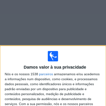
Widget
Jogos ao vivo do
FC Dallas
Segunda-feira, 17/08/2026
01:30
Damos valor à sua privacidade
MLS
Nós e os nossos 1538
parceiros
armazenamos e/ou acedemos
Austin FC
a informações num dispositivo, como cookies, e processamos
FC Dallas
dados pessoais, como identificadores únicos e informações
padrão enviadas por um dispositivo para publicidade e
Apple TV
conteúdos personalizados, medição de publicidade e
conteúdos, pesquisa de audiências e desenvolvimento de
Quinta-feira, 20/08/2026
serviços.
Com a sua permissão, nós e os nossos parceiros