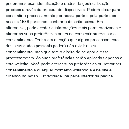
02:30
poderemos usar identificação e dados de geolocalização
MLS
precisos através da procura de dispositivos. Poderá clicar para
Real Salt Lake
consentir o processamento por nossa parte e pela parte dos
nossos 1538 parceiros, conforme descrito acima. Em
FC Dallas
alternativa, pode aceder a informações mais pormenorizadas e
Apple TV
alterar as suas preferências antes de consentir ou recusar o
consentimento.
Tenha em atenção que algum processamento
Domingo, 23/08/2026
dos seus dados pessoais poderá não exigir o seu
consentimento, mas que tem o direito de se opor a esse
02:30
MLS
processamento. As suas preferências serão aplicadas apenas a
este website. Você pode alterar suas preferências ou retirar seu
Vancouver Whitecaps
consentimento a qualquer momento voltando a este site e
FC Dallas
clicando no botão "Privacidade" na parte inferior da página.
Apple TV
Mais días
DADOS ESTATÍSTICOS DA EQUIPE FC DALLAS NA
TELEVISÃO EM PORTUGAL