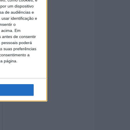
por um dispositivo
sa de audiências e
usar identificação e
nsentir o
o acima. Em
s antes de consentir
 pessoais poderá
s suas preferências
 consentimento a
da página.