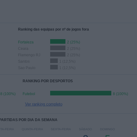
Ranking das equipas por nº de jogos fora
Fortaleza
2 (25%)
Ceara
2 (25%)
Flamengo RJ
2 (25%)
Santos
1 (12,5%)
Sao Paulo
1 (12,5%)
RANKING POR DESPORTOS
8 (100%)
Futebol
8 (100%)
Ver ranking completo
 PARTIDAS POR DIA DA SEMANA
TA-FEIRA
QUINTA-FEIRA
SEXTA-FEIRA
SÁBADO
DOMINGO