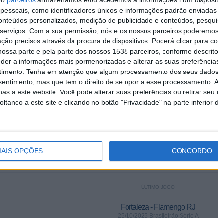
(Ver ao
essoais, como identificadores únicos e informações padrão enviadas 
vivo)
Fanatiz
conteúdos personalizados, medição de publicidade e conteúdos, pesqui
YouTube
serviços.
Com a sua permissão, nós e os nossos parceiros poderemos 
ção precisos através da procura de dispositivos. Poderá clicar para co
ossa parte e pela parte dos nossos 1538 parceiros, conforme descrit
IZ YOUTUBE IN PORTUGAL
eder a informações mais pormenorizadas e alterar as suas preferência
timento.
Tenha em atenção que algum processamento dos seus dados
çou a recolher os dados estatísticos sobre quando e onde os jogos do canal
nsentimento, mas que tem o direito de se opor a esse processamento. A
 o
26/07/2025
, podemos fornecer os seguintes dados:
as a este website. Você pode alterar suas preferências ou retirar seu
1
10
tando a este site e clicando no botão "Privacidade" na parte inferior 
ÇÕES TRANSMITIDAS
EQUIPAS TRANSMITIDAS
AIS OPÇÕES
CONCORDO
ÚLTIMO JOGO
Fortaleza - Flamengo RJ
25/10/2025 Brasileirão Série A