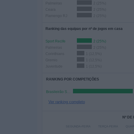
Palmeiras
2 (25%)
Ceara
2 (25%)
Flamengo RJ
2 (25%)
Ranking das equipas por nº de jogos em casa
Sport Recife
2 (25%)
Palmeiras
2 (25%)
Corinthians
1 (12,5%)
Gremio
1 (12,5%)
Juventude
1 (12,5%)
RANKING POR COMPETIÇÕES
Brasileirão Série A
Ver ranking completo
Nº DE
SEGUNDA-FEIRA
TERÇA-FEIRA
QUAR