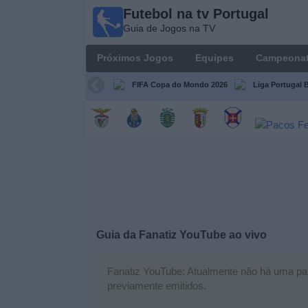
Futebol na tv Portugal
Futebol
Guia de Jogos na TV
na tv
Portugal
Próximos Jogos
Equipes
Campeona
Guia de
Jogos na TV
FIFA Copa do Mondo 2026
Liga Portugal B
Próximos
Jogos
Equipes
Campeonatos
Guia da
Fanatiz YouTube
ao vivo
Canais
de
TV
Fanatiz YouTube: Atualmente não há uma parti
previamente emitidos.
Notícias