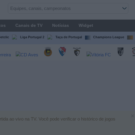
tos
Canais de TV
Notícias
Widget
etclic
Liga Portugal 2
Taça de Portugal
Champions League
×
da ao vivo na TV. Você pode verificar o histórico de jogos