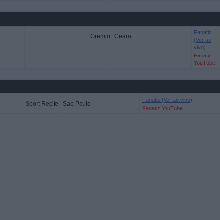
Fanatiz
Gremio
Ceara
(Ver ao
vivo)
Fanatiz
YouTube
Fanatiz (Ver ao vivo)
Sport Recife
Sao Paulo
Fanatiz YouTube