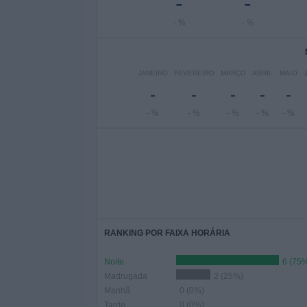
-
-
- %
- %
JANEIRO
FEVEREIRO
MARÇO
ABRIL
MAIO
-
-
-
-
-
- %
- %
- %
- %
- %
RANKING POR FAIXA HORÁRIA
Noite
6 (75
Madrugada
2 (25%)
Manhã
0 (0%)
Tarde
0 (0%)