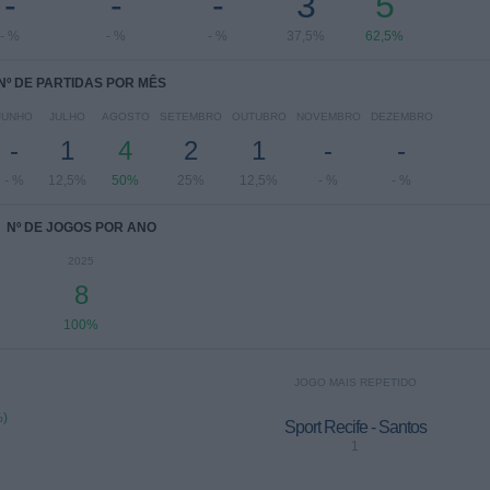
-
-
-
3
5
- %
- %
- %
37,5%
62,5%
Nº DE PARTIDAS POR MÊS
JUNHO
JULHO
AGOSTO
SETEMBRO
OUTUBRO
NOVEMBRO
DEZEMBRO
-
1
4
2
1
-
-
- %
12,5%
50%
25%
12,5%
- %
- %
Nº DE JOGOS POR ANO
2025
8
100%
JOGO MAIS REPETIDO
%)
Sport Recife - Santos
1