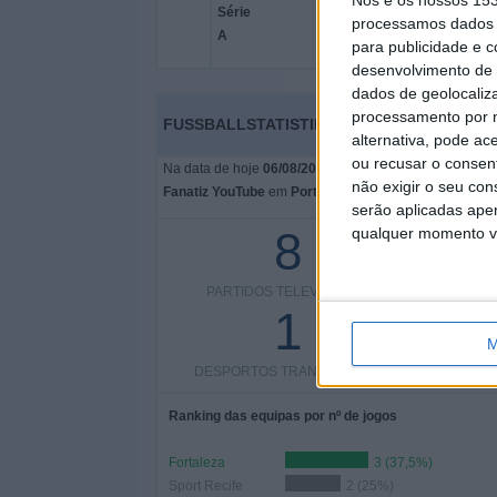
processamos dados p
para publicidade e 
desenvolvimento de 
dados de geolocaliza
processamento por n
FUSSBALLSTATISTIKEN VOM KANAL FANAT
alternativa, pode ac
ou recusar o consen
Na data de hoje
06/08/2026
e desde que este site come
não exigir o seu co
Fanatiz YouTube
em
Portugal
são transmitidos, que foi
serão aplicadas apen
8
qualquer momento vol
PARTIDOS TELEVISADOS
COMPETI
1
M
DESPORTOS TRANSMITIDOS
Ranking das equipas por nº de jogos
Fortaleza
3 (37,5%)
Sport Recife
2 (25%)