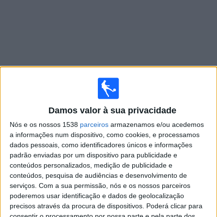
Widget
Jogos ao vivo do
Caracas
Damos valor à sua privacidade
Jogos da hoje quinta-feira, 06/08/2026
Nós e os nossos 1538
parceiros
armazenamos e/ou acedemos
a informações num dispositivo, como cookies, e processamos
23:30
Liga FUTVE
dados pessoais, como identificadores únicos e informações
padrão enviadas por um dispositivo para publicidade e
Puerto Cabello
conteúdos personalizados, medição de publicidade e
Caracas
conteúdos, pesquisa de audiências e desenvolvimento de
LigaFUTVE App
serviços.
Com a sua permissão, nós e os nossos parceiros
poderemos usar identificação e dados de geolocalização
precisos através da procura de dispositivos. Poderá clicar para
DADOS ESTATÍSTICOS DA EQUIPE CARACAS NA
consentir o processamento por nossa parte e pela parte dos