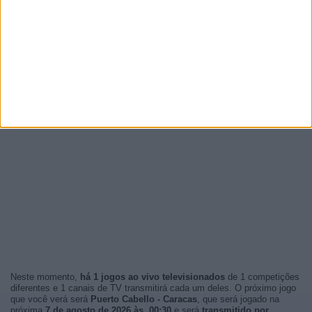
Neste momento,
há 1 jogos ao vivo televisionados
de 1 competições
diferentes e 1 canais de TV transmitirá cada um deles. O próximo jogo
que você verá será
Puerto Cabello - Caracas
, que será jogado na
próxima
7 de agosto de 2026 às 00:30
e será
transmitido por