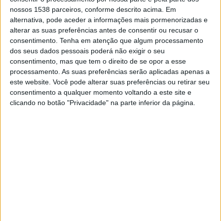
TELEVISÃO EM PORTUGAL
nossos 1538 parceiros, conforme descrito acima. Em
alternativa, pode aceder a informações mais pormenorizadas e
Até a data de hoje
05/08/2026
e desde que este site coleta os dados
alterar as suas preferências antes de consentir ou recusar o
estatísticos de quando e onde são televisionados os jogos de
Futebol
da
consentimento.
Tenha em atenção que algum processamento
equipe
Caracas
em
Portugal
, que foi em
04/03/2020
, podemos fornecer
dos seus dados pessoais poderá não exigir o seu
os seguintes dados:
consentimento, mas que tem o direito de se opor a esse
processamento. As suas preferências serão aplicadas apenas a
139
este website. Você pode alterar suas preferências ou retirar seu
consentimento a qualquer momento voltando a este site e
PARTIDOS TELEVISADOS
clicando no botão "Privacidade" na parte inferior da página.
3 partidos em aberto
2,16%
136 partidos pagos
97,84%
ÚLTIMA PARTIDA EM ABERTO
Caracas - Estudiantes Merida
03/08/2026 Liga FUTVE por LigaFUTVE App, Fanatiz
RANKING POR CANAIS