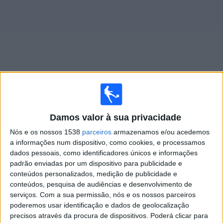
Widget
Jogos ao vivo do
Dep. Tachira
Damos valor à sua privacidade
Jogos da hoje domingo, 09/08/2026
Nós e os nossos 1538
parceiros
armazenamos e/ou acedemos
21:00
Liga FUTVE
a informações num dispositivo, como cookies, e processamos
dados pessoais, como identificadores únicos e informações
Trujillanos
padrão enviadas por um dispositivo para publicidade e
Dep. Tachira
conteúdos personalizados, medição de publicidade e
conteúdos, pesquisa de audiências e desenvolvimento de
serviços.
Com a sua permissão, nós e os nossos parceiros
LigaFUTVE App
poderemos usar identificação e dados de geolocalização
precisos através da procura de dispositivos. Poderá clicar para