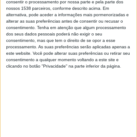
consentir o processamento por nossa parte e pela parte dos
DADOS ESTATÍSTICOS DA EQUIPE DEP. TACHIRA NA
nossos 1538 parceiros, conforme descrito acima. Em
TELEVISÃO EM PORTUGAL
alternativa, pode aceder a informações mais pormenorizadas e
alterar as suas preferências antes de consentir ou recusar o
Até a data de hoje
09/08/2026
e desde que este site coleta os dados
consentimento.
Tenha em atenção que algum processamento
estatísticos de quando e onde são televisionados os jogos de
Futebol
da
dos seus dados pessoais poderá não exigir o seu
equipe
Dep. Tachira
em
Portugal
, que foi em
16/04/2021
, podemos
consentimento, mas que tem o direito de se opor a esse
fornecer os seguintes dados:
processamento. As suas preferências serão aplicadas apenas a
este website. Você pode alterar suas preferências ou retirar seu
140
consentimento a qualquer momento voltando a este site e
clicando no botão "Privacidade" na parte inferior da página.
PARTIDOS TELEVISADOS
11 partidos em aberto
7,86%
129 partidos pagos
92,14%
ÚLTIMA PARTIDA EM ABERTO
Dep. Tachira - Portuguesa
04/08/2026 Liga FUTVE por LigaFUTVE App