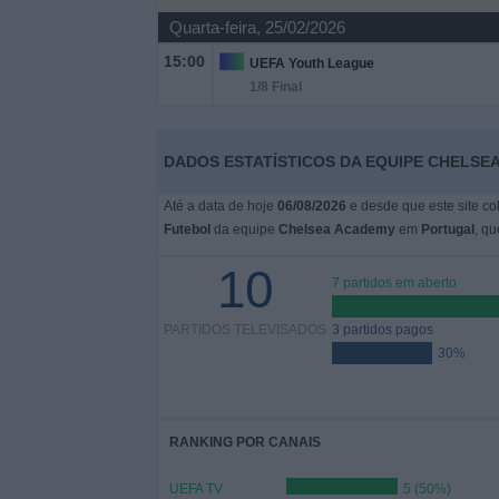
Quarta-feira, 25/02/2026
Widget
15:00
UEFA Youth League
1/8 Final
DADOS ESTATÍSTICOS DA EQUIPE CHELSE
Até a data de hoje
06/08/2026
e desde que este site co
Futebol
da equipe
Chelsea Academy
em
Portugal
, qu
10
7 partidos em aberto
PARTIDOS TELEVISADOS
3 partidos pagos
30%
RANKING POR CANAIS
UEFA TV
5 (50%)