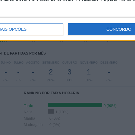
 PARTIDAS POR DIA DA SEMANA
TA-FEIRA
QUINTA-FEIRA
SEXTA-FEIRA
SÁBADO
DOMINGO
6
-
-
-
-
AIS OPÇÕES
CONCORDO
60%
- %
- %
- %
- %
Nº DE PARTIDAS POR MÊS
JUNHO
JULHO
AGOSTO
SETEMBRO
OUTUBRO
NOVEMBRO
DEZEMBRO
-
-
-
2
3
1
-
- %
- %
- %
20%
30%
10%
- %
RANKING POR FAIXA HORÁRIA
Tarde
9 (90%)
Noite
1 (10%)
Manhã
0 (0%)
Madrugada
0 (0%)