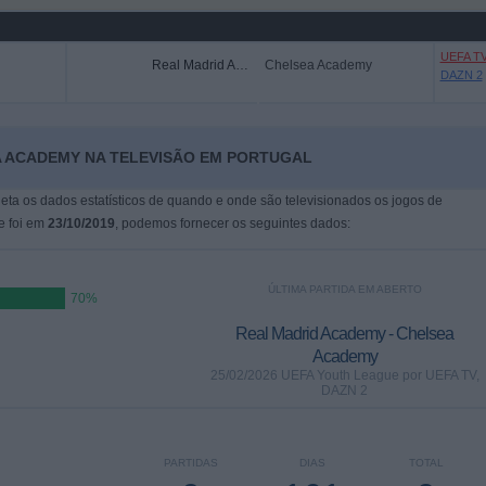
UEFA T
Real Madrid Academy
Chelsea Academy
DAZN 2
A ACADEMY NA TELEVISÃO EM PORTUGAL
leta os dados estatísticos de quando e onde são televisionados os jogos de
e foi em
23/10/2019
, podemos fornecer os seguintes dados:
ÚLTIMA PARTIDA EM ABERTO
70%
Real Madrid Academy - Chelsea
Academy
25/02/2026 UEFA Youth League por UEFA TV,
DAZN 2
PARTIDAS
DIAS
TOTAL