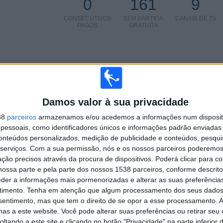
0
161
9
CONSECUTIVOS
SEM PARTIDA
CANAIS DE TV
PAGOS
GRATUITA
TOTAL
MÁXIMO
TOTAL
2
2
9
Damos valor à sua privacidade
COMPETIÇÕES
VS AC Milan
RIVAIS
38
parceiros
armazenamos e/ou acedemos a informações num dispositi
Academy
essoais, como identificadores únicos e informações padrão enviadas 
conteúdos personalizados, medição de publicidade e conteúdos, pesqui
RANKING POR COMPETIÇÕES
serviços.
Com a sua permissão, nós e os nossos parceiros poderemos 
ção precisos através da procura de dispositivos. Poderá clicar para co
UEFA Youth League
9 (90%)
ossa parte e pela parte dos nossos 1538 parceiros, conforme descrit
FA Youth Cup
1 (10%)
eder a informações mais pormenorizadas e alterar as suas preferência
Ver ranking completo
timento.
Tenha em atenção que algum processamento dos seus dados
nsentimento, mas que tem o direito de se opor a esse processamento. A
as a este website. Você pode alterar suas preferências ou retirar seu
tando a este site e clicando no botão "Privacidade" na parte inferior 