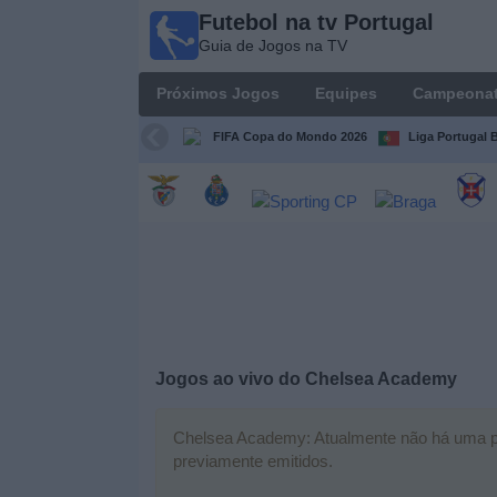
Futebol na tv Portugal
Futebol
Guia de Jogos na TV
na tv
Portugal
Próximos Jogos
Equipes
Campeona
Guia de
Jogos na TV
FIFA Copa do Mondo 2026
Liga Portugal B
Próximos
Jogos
Equipes
Campeonatos
Jogos ao vivo do
Chelsea Academy
Canais
de
TV
Chelsea Academy: Atualmente não há uma part
previamente emitidos.
Notícias