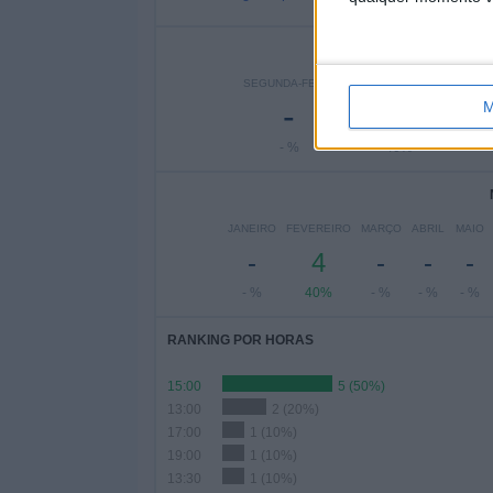
Nº DE
SEGUNDA-FEIRA
TERÇA-FEIRA
QUAR
-
4
M
- %
40%
JANEIRO
FEVEREIRO
MARÇO
ABRIL
MAIO
-
4
-
-
-
- %
40%
- %
- %
- %
RANKING POR HORAS
15:00
5 (50%)
13:00
2 (20%)
17:00
1 (10%)
19:00
1 (10%)
13:30
1 (10%)