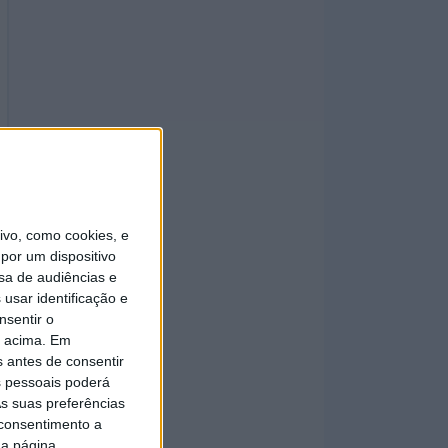
vo, como cookies, e
por um dispositivo
sa de audiências e
usar identificação e
nsentir o
o acima. Em
s antes de consentir
 pessoais poderá
s suas preferências
 consentimento a
da página.