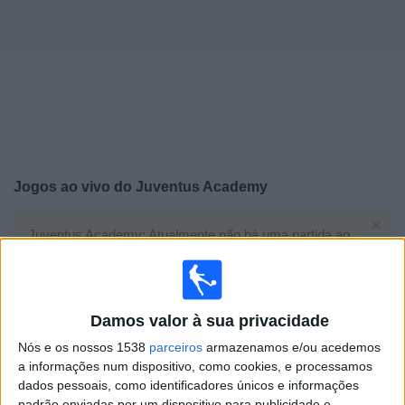
Widget
Jogos ao vivo do
Juventus Academy
×
Juventus Academy: Atualmente não há uma partida ao
vivo na TV. Você pode verificar o histórico de jogos
previamente emitidos.
Damos valor à sua privacidade
Terça-feira, 04/11/2025
Nós e os nossos 1538
parceiros
armazenamos e/ou acedemos
14:00
UEFA Youth League
a informações num dispositivo, como cookies, e processamos
Fase de Liga
dados pessoais, como identificadores únicos e informações
Juventus Arena, Turim
padrão enviadas por um dispositivo para publicidade e