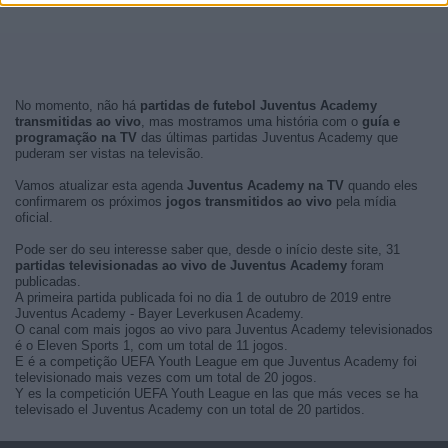
No momento, não há
partidas de futebol Juventus Academy
transmitidas ao vivo
, mas mostramos uma história com o
guía e
programação na TV
das últimas partidas Juventus Academy que
puderam ser vistas na televisão.
Vamos atualizar esta agenda
Juventus Academy na TV
quando eles
confirmarem os próximos
jogos transmitidos ao vivo
pela mídia
oficial.
Pode ser do seu interesse saber que, desde o início deste site, 31
partidas televisionadas ao vivo de Juventus Academy
foram
publicadas.
A primeira partida publicada foi no dia 1 de outubro de 2019 entre
Juventus Academy - Bayer Leverkusen Academy.
O canal com mais jogos ao vivo para Juventus Academy televisionados
é o Eleven Sports 1, com um total de 11 jogos.
E é a competição UEFA Youth League em que Juventus Academy foi
televisionado mais vezes com um total de 20 jogos.
Y es la competición UEFA Youth League en las que más veces se ha
televisado el Juventus Academy con un total de 20 partidos.