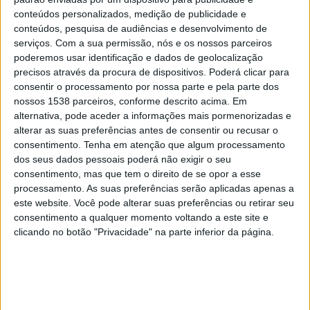
conteúdos personalizados, medição de publicidade e
Juventus Academy
conteúdos, pesquisa de audiências e desenvolvimento de
Sporting CP Academy
serviços.
Com a sua permissão, nós e os nossos parceiros
Sporting TV
poderemos usar identificação e dados de geolocalização
precisos através da procura de dispositivos. Poderá clicar para
consentir o processamento por nossa parte e pela parte dos
Quarta-feira, 22/10/2025
nossos 1538 parceiros, conforme descrito acima. Em
15:00
UEFA Youth League
alternativa, pode aceder a informações mais pormenorizadas e
Fase de Liga
alterar as suas preferências antes de consentir ou recusar o
consentimento.
Tenha em atenção que algum processamento
Real Madrid Academy
dos seus dados pessoais poderá não exigir o seu
Juventus Academy
consentimento, mas que tem o direito de se opor a esse
processamento. As suas preferências serão aplicadas apenas a
DAZN 2
este website. Você pode alterar suas preferências ou retirar seu
consentimento a qualquer momento voltando a este site e
Quarta-feira, 01/10/2025
clicando no botão "Privacidade" na parte inferior da página.
11:00
UEFA Youth League
Fase de Liga
Villarreal Academy
Juventus Academy