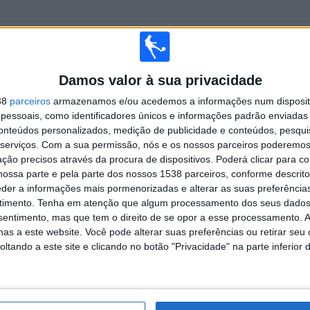
TOTAL
MÁXIMO
TOTAL
7
16
51
Damos valor à sua privacidade
COMPETIÇÕES
VS Central
RIVAIS
Cordoba
38
parceiros
armazenamos e/ou acedemos a informações num dispositi
essoais, como identificadores únicos e informações padrão enviadas 
RANKING POR COMPETIÇÕES
conteúdos personalizados, medição de publicidade e conteúdos, pesqui
serviços.
Com a sua permissão, nós e os nossos parceiros poderemos 
Campeonato Argentino
170 (59,23%)
ção precisos através da procura de dispositivos. Poderá clicar para co
Copa de la Liga Argentina
69 (24,04%)
ossa parte e pela parte dos nossos 1538 parceiros, conforme descrit
Copa Libertadores
29 (10,1%)
eder a informações mais pormenorizadas e alterar as suas preferência
Copa Argentina
12 (4,18%)
timento.
Tenha em atenção que algum processamento dos seus dados
Copa Sul-Americana
4 (1,39%)
nsentimento, mas que tem o direito de se opor a esse processamento. A
Ver ranking completo
as a este website. Você pode alterar suas preferências ou retirar seu
tando a este site e clicando no botão "Privacidade" na parte inferior 
 PARTIDAS POR DIA DA SEMANA
A-FEIRA
QUINTA-FEIRA
SEXTA-FEIRA
SÁBADO
DOMINGO
36
17
38
58
61