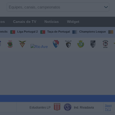
tos
Canais de TV
Notícias
Widget
etclic
Liga Portugal 2
Taça de Portugal
Champions League
Sport
Estudiantes LP
Ind. Rivadavia
TV 1