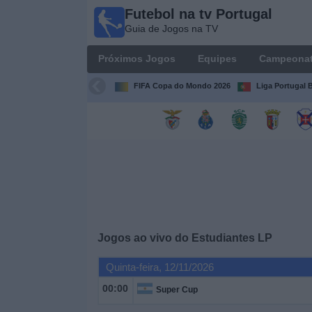
Futebol na tv Portugal
Futebol
Guia de Jogos na TV
na tv
Portugal
Próximos Jogos
Equipes
Campeona
Guia de
Jogos na TV
FIFA Copa do Mondo 2026
Liga Portugal B
Próximos
Jogos
Equipes
Campeonatos
Jogos ao vivo do
Estudiantes LP
Canais
de
Quinta-feira, 12/11/2026
TV
00:00
Super Cup
Notícias