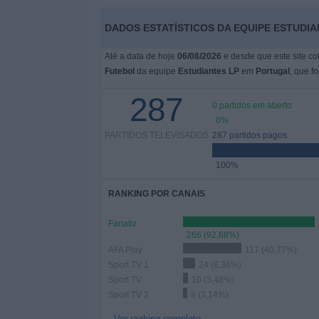
DADOS ESTATÍSTICOS DA EQUIPE ESTUDI
Widget
Até a data de hoje
06/08/2026
e desde que este site co
Futebol
da equipe
Estudiantes LP
em
Portugal
, que f
287
0 partidos em aberto
0%
PARTIDOS TELEVISADOS
287 partidos pagos
100%
RANKING POR CANAIS
Fanatiz
266 (92,68%)
AFA Play
117 (40,77%)
Sport TV 1
24 (8,36%)
Sport TV
10 (3,48%)
Sport TV 2
9 (3,14%)
Ver ranking completo