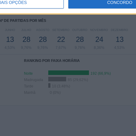
AIS OPÇÕES
CONCORDO
,54%
5,92%
13,24%
20,21%
21,25%
Nº DE PARTIDAS POR MÊS
JUNHO
JULHO
AGOSTO
SETEMBRO
OUTUBRO
NOVEMBRO
DEZEMBRO
13
28
28
22
28
24
13
4,53%
9,76%
9,76%
7,67%
9,76%
8,36%
4,53%
RANKING POR FAIXA HORÁRIA
Noite
192 (66,9%)
Madrugada
85 (29,62%)
Tarde
10 (3,48%)
Manhã
0 (0%)