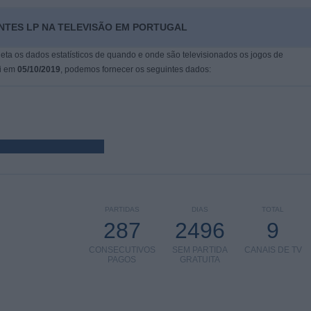
ANTES LP NA TELEVISÃO EM PORTUGAL
leta os dados estatísticos de quando e onde são televisionados os jogos de
oi em
05/10/2019
, podemos fornecer os seguintes dados:
PARTIDAS
DIAS
TOTAL
287
2496
9
CONSECUTIVOS
SEM PARTIDA
CANAIS DE TV
PAGOS
GRATUITA