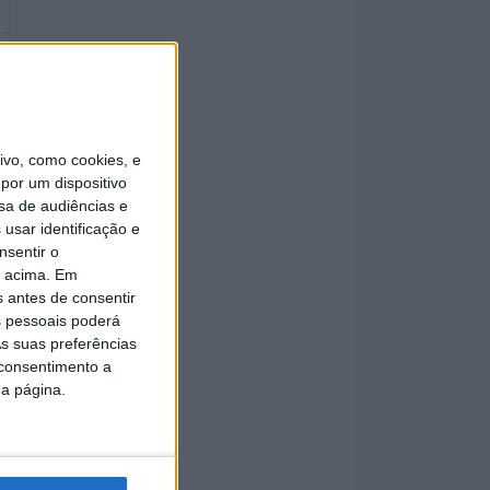
vo, como cookies, e
por um dispositivo
sa de audiências e
usar identificação e
nsentir o
o acima. Em
s antes de consentir
 pessoais poderá
s suas preferências
 consentimento a
da página.