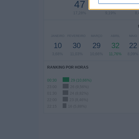
47
25
17,28%
9,19%
8
JANEIRO
FEVEREIRO
MARÇO
ABRIL
MAIO
10
30
29
32
22
3,68%
11,03%
10,66%
11,76%
8,09%
RANKING POR HORAS
00:30
29 (10,66%)
23:00
26 (9,56%)
01:30
24 (8,82%)
22:00
23 (8,46%)
22:15
16 (5,88%)