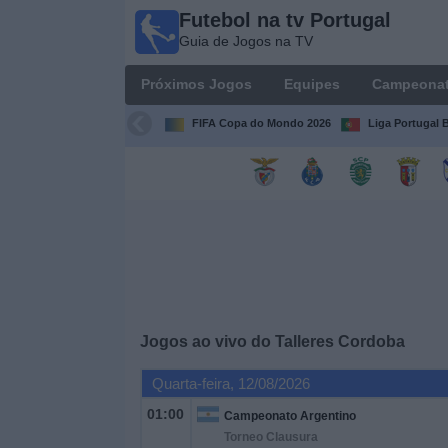
Futebol na tv Portugal
Futebol
Guia de Jogos na TV
na tv
Portugal
Próximos Jogos
Equipes
Campeona
Guia de
Jogos na TV
FIFA Copa do Mondo 2026
Liga Portugal B
Próximos
Jogos
Equipes
Campeonatos
Jogos ao vivo do
Talleres Cordoba
Canais
de
Quarta-feira, 12/08/2026
TV
01:00
Campeonato Argentino
Torneo Clausura
Notícias