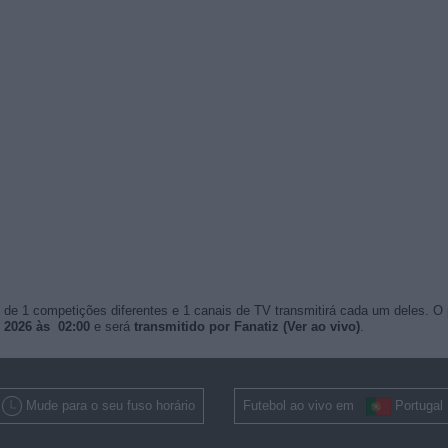
de 1 competições diferentes e 1 canais de TV transmitirá cada um deles. O
 2026 às 02:00
e será
transmitido por Fanatiz (Ver ao vivo)
.
Mude para o seu fuso horário
Futebol ao vivo em
Portugal