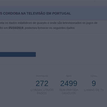
ES CORDOBA NA TELEVISÃO EM PORTUGAL
leta os dados estatísticos de quando e onde são televisionados os jogos de
 foi em
05/10/2019
, podemos fornecer os seguintes dados:
PARTIDAS
DIAS
TOTAL
272
2499
9
CONSECUTIVOS
SEM PARTIDA
CANAIS DE TV
PAGOS
GRATUITA