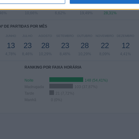
23
29
18
53
77
,46%
10,66%
6,62%
19,49%
28,31%
Nº DE PARTIDAS POR MÊS
JUNHO
JULHO
AGOSTO
SETEMBRO
OUTUBRO
NOVEMBRO
DEZEMBRO
13
23
28
23
28
22
12
4,78%
8,46%
10,29%
8,46%
10,29%
8,09%
4,41%
RANKING POR FAIXA HORÁRIA
Noite
148 (54,41%)
Madrugada
103 (37,87%)
Tarde
21 (7,72%)
Manhã
0 (0%)