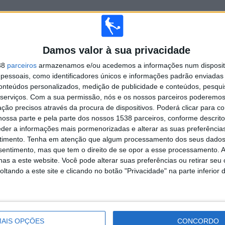
TOTAL
MÁXIMO
TOTAL
Damos valor à sua privacidade
4
13
48
38
parceiros
armazenamos e/ou acedemos a informações num dispositi
COMPETIÇÕES
VS Atlético
RIVAIS
essoais, como identificadores únicos e informações padrão enviadas 
Tucumán
conteúdos personalizados, medição de publicidade e conteúdos, pesqui
RANKING POR COMPETIÇÕES
serviços.
Com a sua permissão, nós e os nossos parceiros poderemos 
ção precisos através da procura de dispositivos. Poderá clicar para co
Campeonato Argentino
167 (61,4%)
ossa parte e pela parte dos nossos 1538 parceiros, conforme descrit
Copa de la Liga Argentina
65 (23,9%)
eder a informações mais pormenorizadas e alterar as suas preferência
Copa Argentina
21 (7,72%)
timento.
Tenha em atenção que algum processamento dos seus dados
Copa Libertadores
19 (6,99%)
nsentimento, mas que tem o direito de se opor a esse processamento. A
as a este website. Você pode alterar suas preferências ou retirar seu
Ver ranking completo
tando a este site e clicando no botão "Privacidade" na parte inferior 
 PARTIDAS POR DIA DA SEMANA
A-FEIRA
QUINTA-FEIRA
SEXTA-FEIRA
SÁBADO
DOMINGO
AIS OPÇÕES
CONCORDO