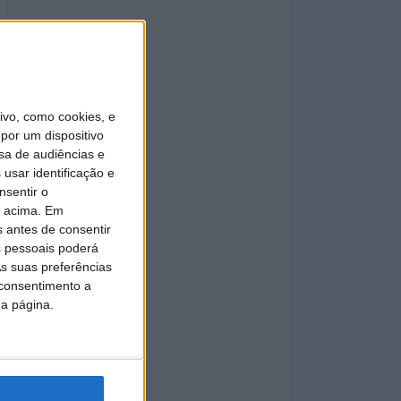
vo, como cookies, e
por um dispositivo
sa de audiências e
usar identificação e
nsentir o
o acima. Em
s antes de consentir
 pessoais poderá
s suas preferências
 consentimento a
da página.