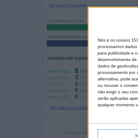
Ver ranking completo
138 partidas em casa
50,74%
134 partidas fora de casa
Nós e os nossos 15
49,26%
processamos dados p
para publicidade e 
RANKING POR EQUIPES
desenvolvimento de 
dados de geolocaliza
Atlético Tucumán
13 (4,78%)
processamento por n
Boca Juniors
13 (4,78%)
alternativa, pode ac
River Plate
12 (4,41%)
ou recusar o consen
Newells Old Boys
11 (4,04%)
não exigir o seu co
Gimnasia LP
11 (4,04%)
serão aplicadas apen
qualquer momento vol
Ver ranking completo
Nº DE
SEGUNDA-FEIRA
TERÇA-FEIRA
QUART
M