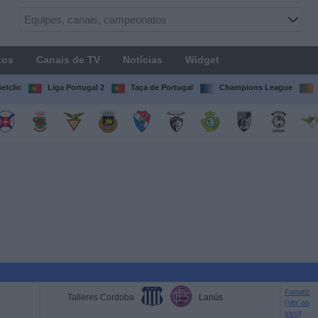
tos
Canais de TV
Notícias
Widget
etclic
Liga Portugal 2
Taça de Portugal
Champions League
Fanatiz
Talleres Cordoba
Lanús
(Ver ao
vivo)