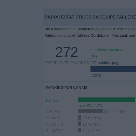
Widget
DADOS ESTATÍSTICOS DA EQUIPE TALLER
Até a data de hoje
08/08/2026
e desde que este site co
Futebol
da equipe
Talleres Cordoba
em
Portugal
, que
272
0 partidos em aberto
0%
PARTIDOS TELEVISADOS
272 partidos pagos
100%
RANKING POR CANAIS
Fanatiz
255 (93,75%)
AFA Play
112 (41,18%)
Sport TV
15 (5,51%)
Sport TV 1
13 (4,78%)
Sport TV 2
12 (4,41%)