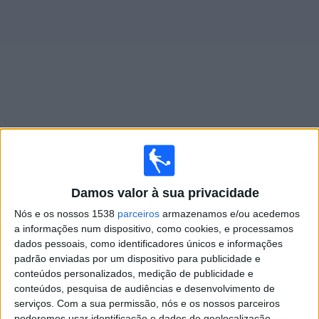
Widget
Jogos ao vivo do
Lanús
Jogos da hoje sábado, 08/08/2026
Damos valor à sua privacidade
19:00
Primera A Women
Nós e os nossos 1538
parceiros
armazenamos e/ou acedemos
Lanús
a informações num dispositivo, como cookies, e processamos
dados pessoais, como identificadores únicos e informações
Gimnasia LP Femenino
padrão enviadas por um dispositivo para publicidade e
LPF Play
conteúdos personalizados, medição de publicidade e
conteúdos, pesquisa de audiências e desenvolvimento de
Quarta-feira, 12/08/2026
serviços.
Com a sua permissão, nós e os nossos parceiros
poderemos usar identificação e dados de geolocalização