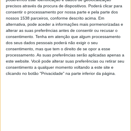
01:00
Campeonato Argentino
precisos através da procura de dispositivos. Poderá clicar para
Torneo Clausura
consentir o processamento por nossa parte e pela parte dos
nossos 1538 parceiros, conforme descrito acima. Em
Talleres Cordoba
alternativa, pode aceder a informações mais pormenorizadas e
Lanús
alterar as suas preferências antes de consentir ou recusar o
consentimento.
Tenha em atenção que algum processamento
Fanatiz (Ver ao vivo)
dos seus dados pessoais poderá não exigir o seu
consentimento, mas que tem o direito de se opor a esse
processamento. As suas preferências serão aplicadas apenas a
DADOS ESTATÍSTICOS DA EQUIPE LANÚS NA TELEVISÃO
este website. Você pode alterar suas preferências ou retirar seu
EM PORTUGAL
consentimento a qualquer momento voltando a este site e
clicando no botão "Privacidade" na parte inferior da página.
Até a data de hoje
08/08/2026
e desde que este site coleta os dados
estatísticos de quando e onde são televisionados os jogos de
Futebol
da
equipe
Lanús
em
Portugal
, que foi em
06/10/2019
, podemos fornecer os
seguintes dados:
298
PARTIDOS TELEVISADOS
16 partidos em aberto