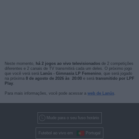
Neste momento,
há 2 jogos ao vivo televisionados
de 2 competições
diferentes e 2 canais de TV transmitirá cada um deles. O próximo jogo
que você verá será
Lanús - Gimnasia LP Femenino
, que será jogado
na próxima
8 de agosto de 2026 às 20:00
e será
transmitido por LPF
Play
.
Para mais informações, você pode acessar a
web de Lanús
.
Mude para o seu fuso horário
Futebol ao vivo em
Portugal