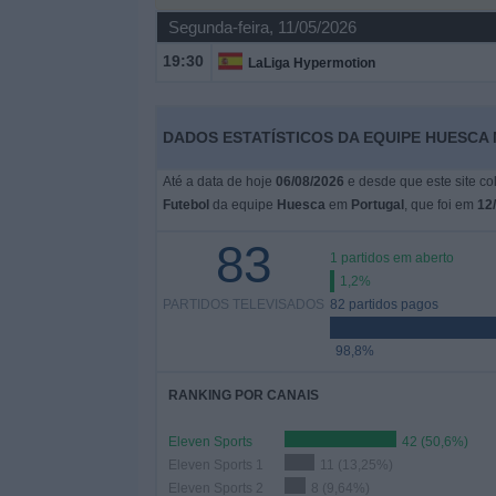
Segunda-feira, 11/05/2026
Widget
19:30
LaLiga Hypermotion
DADOS ESTATÍSTICOS DA EQUIPE HUESCA
Até a data de hoje
06/08/2026
e desde que este site co
Futebol
da equipe
Huesca
em
Portugal
, que foi em
12
83
1 partidos em aberto
1,2%
PARTIDOS TELEVISADOS
82 partidos pagos
98,8%
RANKING POR CANAIS
Eleven Sports
42 (50,6%)
Eleven Sports 1
11 (13,25%)
Eleven Sports 2
8 (9,64%)