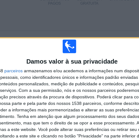
PAGOS
GRATUITA
TOTAL
MÁXIMO
TOTAL
3
5
36
COMPETIÇÕES
VS Malaga
RIVAIS
Damos valor à sua privacidade
38
parceiros
armazenamos e/ou acedemos a informações num dispositi
RANKING POR COMPETIÇÕES
essoais, como identificadores únicos e informações padrão enviadas 
conteúdos personalizados, medição de publicidade e conteúdos, pesqui
LaLiga Hypermotion
45 (54,22%)
serviços.
Com a sua permissão, nós e os nossos parceiros poderemos 
Campeonato Espanhol
37 (44,58%)
ção precisos através da procura de dispositivos. Poderá clicar para co
Copa del Rey
1 (1,2%)
ossa parte e pela parte dos nossos 1538 parceiros, conforme descrit
eder a informações mais pormenorizadas e alterar as suas preferência
Ver ranking completo
timento.
Tenha em atenção que algum processamento dos seus dados
nsentimento, mas que tem o direito de se opor a esse processamento. A
as a este website. Você pode alterar suas preferências ou retirar seu
tando a este site e clicando no botão "Privacidade" na parte inferior 
 PARTIDAS POR DIA DA SEMANA