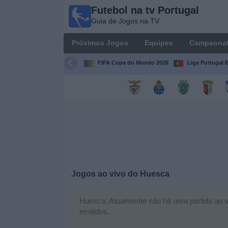
Futebol na tv Portugal
Futebol
Guia de Jogos na TV
na tv
Portugal
Próximos Jogos
Equipes
Campeona
Guia de
Jogos na TV
FIFA Copa do Mondo 2026
Liga Portugal B
Próximos
Jogos
Equipes
Campeonatos
Jogos ao vivo do
Huesca
Canais
de
TV
Huesca: Atualmente não há uma partida ao vi
emitidos.
Notícias