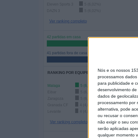
Eleven Sports 3
5 (6,02%)
DAZN 3
5 (6,02%)
Ver ranking completo
42 partidas em casa
50,6%
41 partidas fora de casa
49,4%
Nós e os nossos 15
RANKING POR EQUIPES
processamos dados p
para publicidade e 
Malaga
5 (6,02%)
desenvolvimento de 
Eibar
5 (6,02%)
dados de geolocaliza
Zaragoza
5 (6,02%)
processamento por n
Granada CF
4 (4,82%)
alternativa, pode ac
Levante
4 (4,82%)
ou recusar o consen
não exigir o seu co
Ver ranking completo
serão aplicadas apen
qualquer momento vol
Nº DE