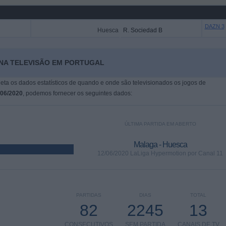
DAZN 3
Huesca
R. Sociedad B
 NA TELEVISÃO EM PORTUGAL
leta os dados estatísticos de quando e onde são televisionados os jogos de
/06/2020
, podemos fornecer os seguintes dados:
ÚLTIMA PARTIDA EM ABERTO
Malaga - Huesca
12/06/2020 LaLiga Hypermotion por Canal 11
PARTIDAS
DIAS
TOTAL
82
2245
13
CONSECUTIVOS
SEM PARTIDA
CANAIS DE TV