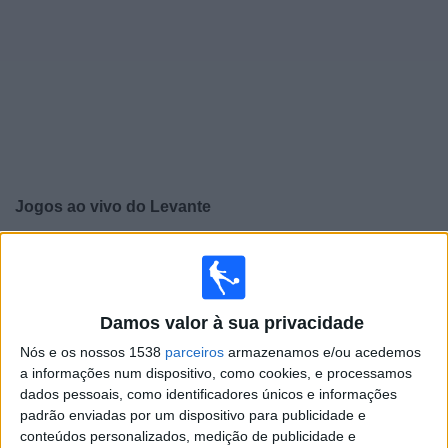
Widget
Jogos ao vivo do
Levante
×
Levante: Atualmente não há uma partida ao vivo na TV.
Você pode verificar o histórico de jogos previamente
emitidos.
Damos valor à sua privacidade
Nós e os nossos 1538
parceiros
armazenamos e/ou acedemos
Quarta-feira, 05/08/2026
a informações num dispositivo, como cookies, e processamos
09:00
Amigável
dados pessoais, como identificadores únicos e informações
padrão enviadas por um dispositivo para publicidade e
Villarreal
conteúdos personalizados, medição de publicidade e