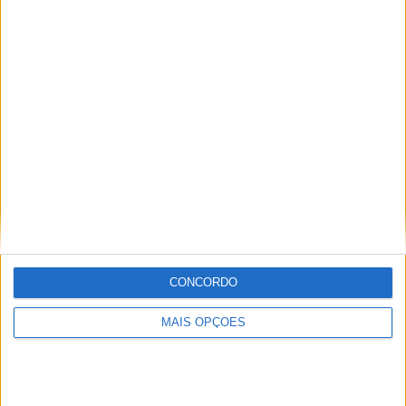
RANKING POR EQUIPES
Ath Bilbao
10 (5,13%)
Granada CF
9 (4,62%)
Villarreal
9 (4,62%)
Elche
9 (4,62%)
Alaves
9 (4,62%)
Ver ranking completo
RANKING POR COMPETIÇÕES
Campeonato Espanhol
142 (72,82%)
LaLiga Hypermotion
47 (24,1%)
CONCORDO
Copa del Rey
4 (2,05%)
Amigável
2 (1,03%)
MAIS OPÇÕES
Ver ranking completo
Nº DE PARTIDAS POR DIA DA SEMANA