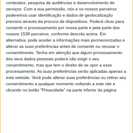
Levante
conteúdos, pesquisa de audiências e desenvolvimento de
serviços.
Com a sua permissão, nós e os nossos parceiros
Sport TV 1
poderemos usar identificação e dados de geolocalização
precisos através da procura de dispositivos. Poderá clicar para
Terça-feira, 12/05/2026
consentir o processamento por nossa parte e pela parte dos
nossos 1538 parceiros, conforme descrito acima. Em
18:00
Campeonato Espanhol
alternativa, pode aceder a informações mais pormenorizadas e
alterar as suas preferências antes de consentir ou recusar o
Celta Vigo
consentimento.
Tenha em atenção que algum processamento
Levante
dos seus dados pessoais poderá não exigir o seu
DAZN 1
consentimento, mas que tem o direito de se opor a esse
processamento. As suas preferências serão aplicadas apenas a
Sexta-feira, 08/05/2026
este website. Você pode alterar suas preferências ou retirar seu
consentimento a qualquer momento voltando a este site e
20:00
Campeonato Espanhol
clicando no botão "Privacidade" na parte inferior da página.
Levante
Osasuna
DAZN 1
Mais días