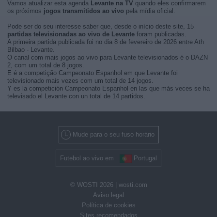
Vamos atualizar esta agenda
Levante na TV
quando eles confirmarem
os próximos
jogos transmitidos ao vivo
pela mídia oficial.
Pode ser do seu interesse saber que, desde o início deste site, 15
partidas televisionadas ao vivo de Levante
foram publicadas.
A primeira partida publicada foi no dia 8 de fevereiro de 2026 entre Ath
Bilbao - Levante.
O canal com mais jogos ao vivo para Levante televisionados é o DAZN
2, com um total de 8 jogos.
E é a competição Campeonato Espanhol em que Levante foi
televisionado mais vezes com um total de 14 jogos.
Y es la competición Campeonato Espanhol en las que más veces se ha
televisado el Levante con un total de 14 partidos.
Mude para o seu fuso horário
Futebol ao vivo em
Portugal
© WOSTI 2026 |
wosti.com
Aviso legal
Política de cookies
Sites recomendados