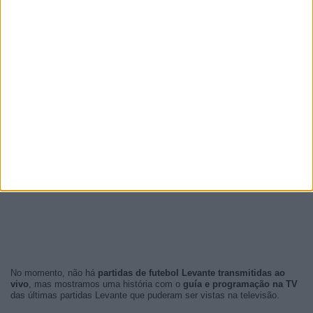
No momento, não há
partidas de futebol Levante transmitidas ao
vivo
, mas mostramos uma história com o
guía e programação na TV
das últimas partidas Levante que puderam ser vistas na televisão.