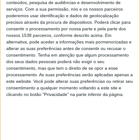
conteúdos, pesquisa de audiências e desenvolvimento de
Atl. Madrid
serviços.
Com a sua permissão, nós e os nossos parceiros
DAZN 1
poderemos usar identificação e dados de geolocalização
precisos através da procura de dispositivos. Poderá clicar para
Sexta-feira, 08/05/2026
consentir o processamento por nossa parte e pela parte dos
nossos 1538 parceiros, conforme descrito acima. Em
20:00
Campeonato Espanhol
alternativa, pode aceder a informações mais pormenorizadas e
alterar as suas preferências antes de consentir ou recusar o
Levante
consentimento.
Tenha em atenção que algum processamento
Osasuna
dos seus dados pessoais poderá não exigir o seu
DAZN 1
consentimento, mas que tem o direito de se opor a esse
processamento. As suas preferências serão aplicadas apenas a
Sábado, 02/05/2026
este website. Você pode alterar suas preferências ou retirar seu
consentimento a qualquer momento voltando a este site e
20:00
Campeonato Espanhol
clicando no botão "Privacidade" na parte inferior da página.
Osasuna
Barcelona
DAZN 1
Mais días