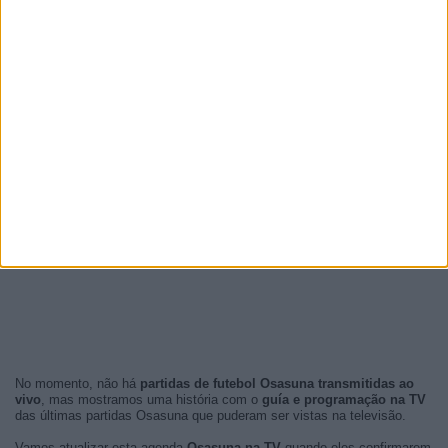
No momento, não há
partidas de futebol Osasuna transmitidas ao
vivo
, mas mostramos uma história com o
guía e programação na TV
das últimas partidas Osasuna que puderam ser vistas na televisão.
Vamos atualizar esta agenda
Osasuna na TV
quando eles confirmarem