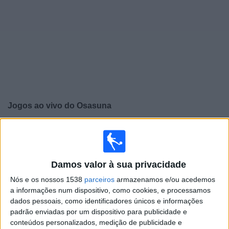
Widget
Jogos ao vivo do
Osasuna
×
Osasuna: Atualmente não há uma partida ao vivo na
TV. Você pode verificar o histórico de jogos previamente
emitidos.
Damos valor à sua privacidade
Nós e os nossos 1538
parceiros
armazenamos e/ou acedemos
Terça-feira, 12/05/2026
a informações num dispositivo, como cookies, e processamos
20:30
Campeonato Espanhol
dados pessoais, como identificadores únicos e informações
padrão enviadas por um dispositivo para publicidade e
Osasuna
conteúdos personalizados, medição de publicidade e