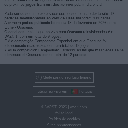
os próximos
jogos transmitidos ao vivo
pela mídia oficial.
Pode ser do seu interesse saber que, desde o início deste site, 12
partidas televisionadas ao vivo de Osasuna
foram publicadas.
A primeira partida publicada foi no dia 13 de fevereiro de 2026 entre
Elche - Osasuna.
O canal com mais jogos ao vivo para Osasuna televisionados é o
DAZN 1, com um total de 9 jogos.
E é a competição Campeonato Espanhol em que Osasuna foi
televisionado mais vezes com um total de 12 jogos.
Y es la competición Campeonato Espanhol en las que más veces se ha
televisado el Osasuna con un total de 12 partidos.
Mude para o seu fuso horário
Futebol ao vivo em
Portugal
© WOSTI 2026 |
wosti.com
Aviso legal
Política de cookies
Sites recomendados