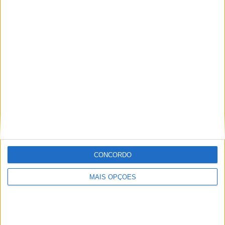
Sociedad
RANKING POR EQUIPES
Real Sociedad
15 (6,15%)
Atl. Madrid
14 (5,74%)
Villarreal
14 (5,74%)
Ath Bilbao
14 (5,74%)
Celta Vigo
13 (5,33%)
Ver ranking completo
RANKING POR COMPETIÇÕES
Campeonato Espanhol
238 (97,54%)
CONCORDO
Copa del Rey
5 (2,05%)
Amigável
1 (0,41%)
MAIS OPÇÕES
Ver ranking completo
Nº DE PARTIDAS POR DIA DA SEMANA