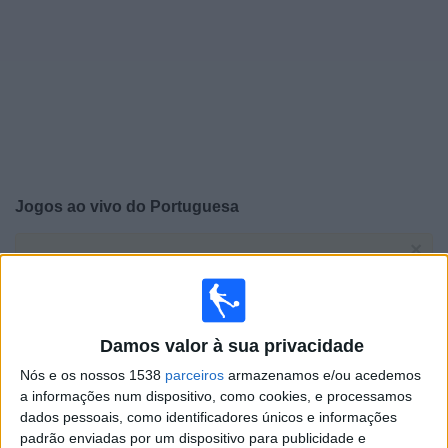
Widget
Jogos ao vivo do
Portuguesa
×
Portuguesa: Atualmente não há uma partida ao vivo na
TV. Você pode verificar o histórico de jogos previamente
emitidos.
Damos valor à sua privacidade
Domingo, 23/02/2025
Nós e os nossos 1538
parceiros
armazenamos e/ou acedemos
21:30
Campeonato Paulista
a informações num dispositivo, como cookies, e processamos
dados pessoais, como identificadores únicos e informações
padrão enviadas por um dispositivo para publicidade e