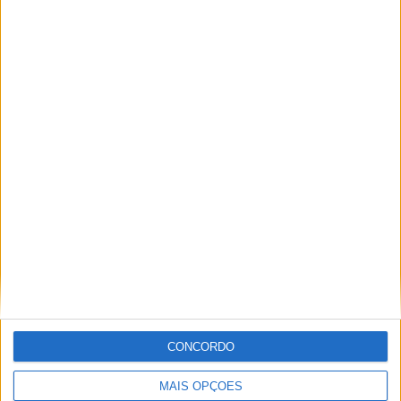
19 partidas em casa
44,19%
24 partidas fora de casa
55,81%
TOTAL
MÁXIMO
TOTAL
2
4
21
COMPETIÇÕES
VS Água Santa
RIVAIS
RANKING POR EQUIPES
Água Santa
4 (9,3%)
Sao Paulo
3 (6,98%)
Mirassol
3 (6,98%)
Corinthians
3 (6,98%)
Botafogo SP
3 (6,98%)
Ver ranking completo
CONCORDO
RANKING POR COMPETIÇÕES
MAIS OPÇÕES