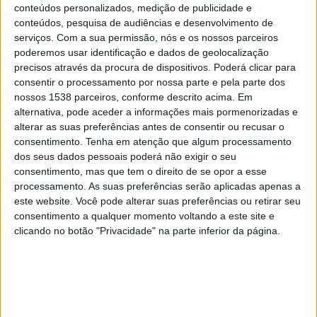
conteúdos personalizados, medição de publicidade e
Noroeste
conteúdos, pesquisa de audiências e desenvolvimento de
Portuguesa
serviços.
Com a sua permissão, nós e os nossos parceiros
Fanatiz (Ver ao vivo)
poderemos usar identificação e dados de geolocalização
precisos através da procura de dispositivos. Poderá clicar para
Sexta-feira, 21/02/2025
consentir o processamento por nossa parte e pela parte dos
nossos 1538 parceiros, conforme descrito acima. Em
00:35
Campeonato Paulista
alternativa, pode aceder a informações mais pormenorizadas e
alterar as suas preferências antes de consentir ou recusar o
consentimento.
Tenha em atenção que algum processamento
Portuguesa
dos seus dados pessoais poderá não exigir o seu
consentimento, mas que tem o direito de se opor a esse
Sao Bernardo
processamento. As suas preferências serão aplicadas apenas a
Fanatiz (Ver ao vivo)
este website. Você pode alterar suas preferências ou retirar seu
consentimento a qualquer momento voltando a este site e
Sábado, 15/02/2025
clicando no botão "Privacidade" na parte inferior da página.
21:30
Campeonato Paulista
Portuguesa
Corinthians