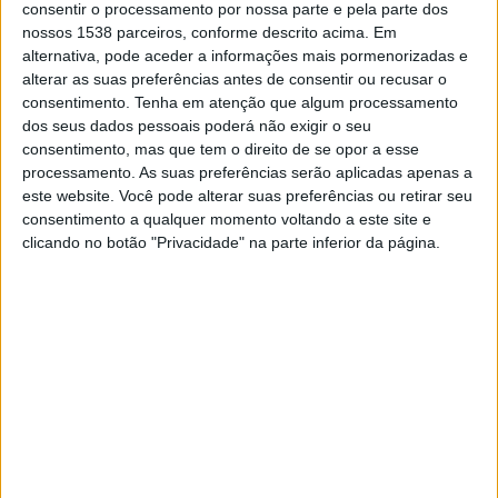
consentir o processamento por nossa parte e pela parte dos
DADOS ESTATÍSTICOS DA EQUIPE ÁFRICA DO SUL NA
nossos 1538 parceiros, conforme descrito acima. Em
TELEVISÃO EM PORTUGAL
alternativa, pode aceder a informações mais pormenorizadas e
alterar as suas preferências antes de consentir ou recusar o
Até a data de hoje
08/08/2026
e desde que este site coleta os dados
consentimento.
Tenha em atenção que algum processamento
estatísticos de quando e onde são televisionados os jogos de
Futebol
da
dos seus dados pessoais poderá não exigir o seu
equipe
África do Sul
em
Portugal
, que foi em
22/07/2021
, podemos
consentimento, mas que tem o direito de se opor a esse
fornecer os seguintes dados:
processamento. As suas preferências serão aplicadas apenas a
93
este website. Você pode alterar suas preferências ou retirar seu
consentimento a qualquer momento voltando a este site e
clicando no botão "Privacidade" na parte inferior da página.
PARTIDOS TELEVISADOS
18 partidos em aberto
19,35%
75 partidos pagos
80,65%
ÚLTIMA PARTIDA EM ABERTO
Burquina Faso - África do Sul
04/08/2026 Taça das Nações Africanas Feminina por CAF TV YouTube
RANKING POR CANAIS