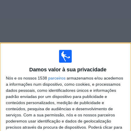
Widget
Jogos ao vivo do
África do Sul
Damos valor à sua privacidade
Jogos da hoje sábado, 08/08/2026
Nós e os nossos 1538
parceiros
armazenamos e/ou acedemos
21:00
Taça das Nações Africanas Feminina
a informações num dispositivo, como cookies, e processamos
1/4 Final
dados pessoais, como identificadores únicos e informações
padrão enviadas por um dispositivo para publicidade e
Marrocos
conteúdos personalizados, medição de publicidade e
África do Sul
conteúdos, pesquisa de audiências e desenvolvimento de
serviços.
Com a sua permissão, nós e os nossos parceiros
CAF TV YouTube
poderemos usar identificação e dados de geolocalização
precisos através da procura de dispositivos. Poderá clicar para