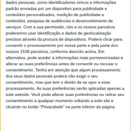
dados pessoais, como identificadores únicos e informações
padrão enviadas por um dispositivo para publicidade e
conteúdos personalizados, medição de publicidade e
conteúdos, pesquisa de audiências e desenvolvimento de
Espanha
serviços.
Com a sua permissão, nós e os nossos parceiros
Argentina
poderemos usar identificação e dados de geolocalização
Sport TV 5
RTP1
RTP Play
LiveModeTV PT
precisos através da procura de dispositivos. Poderá clicar para
Sport TV 1
consentir o processamento por nossa parte e pela parte dos
nossos 1538 parceiros, conforme descrito acima. Em
alternativa, pode aceder a informações mais pormenorizadas e
Sábado, 18/07/2026
alterar as suas preferências antes de consentir ou recusar o
22:00
FIFA Copa do Mondo 2026
consentimento.
Tenha em atenção que algum processamento
3o lugar
dos seus dados pessoais poderá não exigir o seu
consentimento, mas que tem o direito de se opor a esse
processamento. As suas preferências serão aplicadas apenas a
este website. Você pode alterar suas preferências ou retirar seu
consentimento a qualquer momento voltando a este site e
clicando no botão "Privacidade" na parte inferior da página.
França
England
Sport TV 5
LiveModeTV PT
Sport TV 1