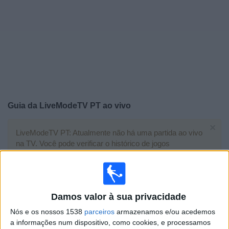
Widget
Guia da
LiveModeTV PT
ao vivo
×
LiveModeTV PT: Atualmente não há uma partida ao vivo
na TV. Você pode verificar o histórico de jogos
previamente emitidos.
Domingo, 19/07/2026
Damos valor à sua privacidade
20:00
FIFA Copa do Mondo 2026
Final
Nós e os nossos 1538
parceiros
armazenamos e/ou acedemos
a informações num dispositivo, como cookies, e processamos