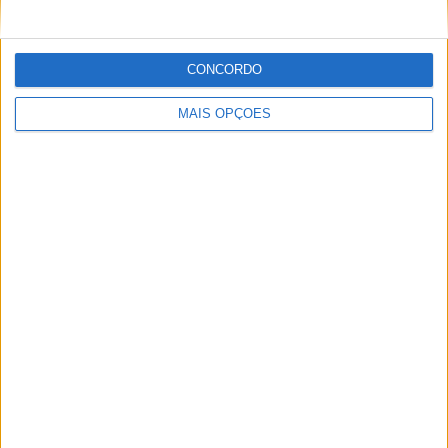
Flamengo RJ
1 (4,55%)
África do Sul
1 (4,55%)
CONCORDO
RANKING POR COMPETIÇÕES
MAIS OPÇÕES
FIFA Copa do Mondo 2026
21 (95,45%)
FIFA Intercontinental Cup
1 (4,55%)
Ver ranking completo
RANKING POR DESPORTOS
Futebol
22 (100%)
Ver ranking completo
Nº DE PARTIDAS POR DIA DA SEMANA
SEGUNDA-FEIRA
TERÇA-FEIRA
QUARTA-FEIRA
QUINTA-FEIRA
2
3
3
3