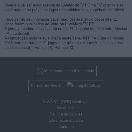
Vamos atualizar essa agenda da
LiveModeTV PT na TV
quando eles
confirmarem os próximos jogos transmitidos ao vivo pela mídia oficial.
Pode ser do seu interesse saber que, desde o início deste site, 21
jogos foram publicados
ao vivo na LiveModeTV PT
.
A primeira partida publicada foi no dia 11 de junho de 2026 entre Mexico
- África do Sul.
A competição mais televisionada neste canal foi FIFA Copa do Mondo
2026 com um total de 21 jogos e as três equipes mais televisionadas
são Espanha (5), França (4), Portugal (3).
Mude para o seu fuso horário
Futebol ao vivo em
Portugal
© WOSTI 2026 |
wosti.com
Aviso legal
Política de cookies
Sites recomendados
Contacto