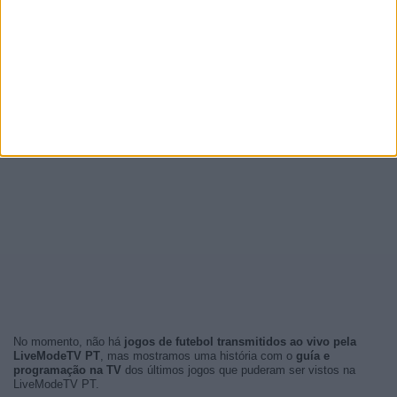
No momento, não há
jogos de futebol transmitidos ao vivo pela
LiveModeTV PT
, mas mostramos uma história com o
guía e
programação na TV
dos últimos jogos que puderam ser vistos na
LiveModeTV PT.