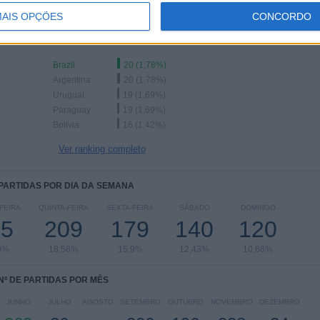
AIS OPÇÕES
CONCORDO
Ranking das equipas por nº de jogos fora
Brazil
20 (1,78%)
Argentina
20 (1,78%)
Uruguai
19 (1,69%)
Paraguay
19 (1,69%)
Bolivia
16 (1,42%)
Ver ranking completo
 PARTIDAS POR DIA DA SEMANA
FEIRA
QUINTA-FEIRA
SEXTA-FEIRA
SÁBADO
DOMINGO
35
209
179
140
120
9%
18,56%
15,9%
12,43%
10,66%
Nº DE PARTIDAS POR MÊS
JUNHO
JULHO
AGOSTO
SETEMBRO
OUTUBRO
NOVEMBRO
DEZEMBRO