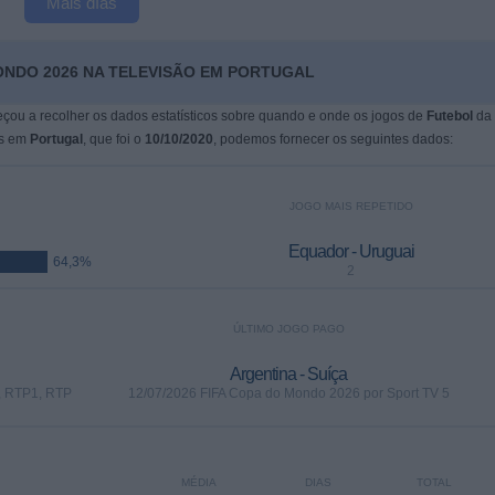
Mais días
ONDO 2026 NA TELEVISÃO EM PORTUGAL
çou a recolher os dados estatísticos sobre quando e onde os jogos de
Futebol
da
os em
Portugal
, que foi o
10/10/2020
, podemos fornecer os seguintes dados:
JOGO MAIS REPETIDO
Equador - Uruguai
64,3%
2
ÚLTIMO JOGO PAGO
Argentina - Suíça
, RTP1, RTP
12/07/2026 FIFA Copa do Mondo 2026 por Sport TV 5
MÉDIA
DIAS
TOTAL