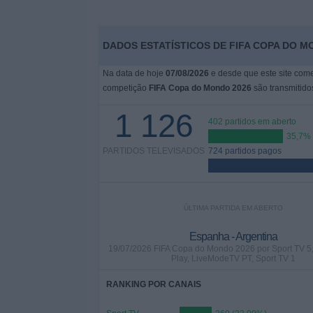
DADOS ESTATÍSTICOS DE FIFA COPA DO M
Na data de hoje
07/08/2026
e desde que este site come
competição
FIFA Copa do Mondo 2026
são transmitid
1 126
402 partidos em aberto
35,7%
PARTIDOS TELEVISADOS
724 partidos pagos
ÚLTIMA PARTIDA EM ABERTO
Espanha - Argentina
19/07/2026 FIFA Copa do Mondo 2026 por Sport TV 5
Play, LiveModeTV PT, Sport TV 1
RANKING POR CANAIS