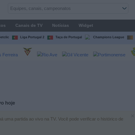
tos
Canais de TV
Notícias
Widget
etclic
Liga Portugal 2
Taça de Portugal
Champions League
vo hoje
×
uma partida ao vivo na TV. Você pode verificar o histórico de