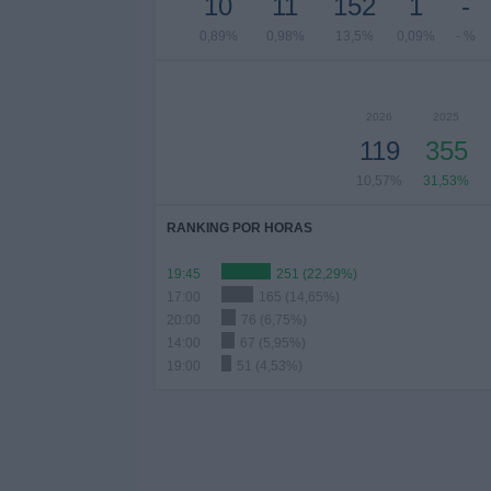
10
11
152
1
-
0,89%
0,98%
13,5%
0,09%
- %
2026
2025
119
355
10,57%
31,53%
RANKING POR HORAS
19:45
251 (22,29%)
17:00
165 (14,65%)
20:00
76 (6,75%)
14:00
67 (5,95%)
19:00
51 (4,53%)