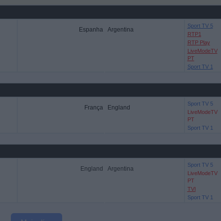
Sport TV 5
Espanha
Argentina
RTP1
RTP Play
LiveModeTV
PT
Sport TV 1
Sport TV 5
França
England
LiveModeTV
PT
Sport TV 1
Sport TV 5
England
Argentina
LiveModeTV
PT
TVI
Sport TV 1