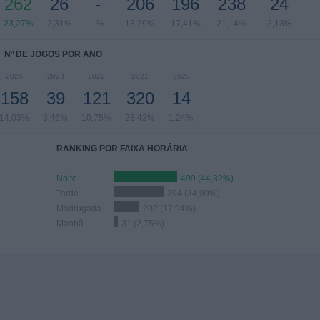
262
26
-
206
196
238
24
23,27%
2,31%
- %
18,29%
17,41%
21,14%
2,13%
Nº DE JOGOS POR ANO
2024
2023
2022
2021
2020
158
39
121
320
14
14,03%
3,46%
10,75%
28,42%
1,24%
RANKING POR FAIXA HORÁRIA
Noite
499 (44,32%)
Tarde
394 (34,99%)
Madrugada
202 (17,94%)
Manhã
31 (2,75%)