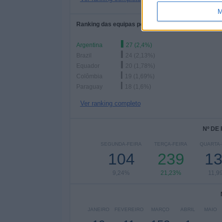
M
Ranking das equipas por nº de jogos em casa
Argentina
27 (2,4%)
Brazil
24 (2,13%)
Equador
20 (1,78%)
Colômbia
19 (1,69%)
Paraguay
18 (1,6%)
Ver ranking completo
Nº DE
SEGUNDA-FEIRA
TERÇA-FEIRA
QUARTA-
104
239
1
9,24%
21,23%
11,9
JANEIRO
FEVEREIRO
MARÇO
ABRIL
MAIO