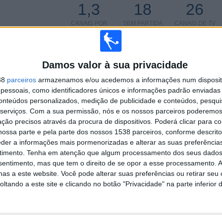
1,3
18
26
CANAIS POR
SEM PARTIDA
CANAIS DE TV
PARTIDA
GRATUITA
Damos valor à sua privacidade
38
parceiros
armazenamos e/ou acedemos a informações num dispositi
essoais, como identificadores únicos e informações padrão enviadas 
TOTAL
TOTAL
188
26
conteúdos personalizados, medição de publicidade e conteúdos, pesqui
serviços.
Com a sua permissão, nós e os nossos parceiros poderemos 
Total equipos
CANALES
ção precisos através da procura de dispositivos. Poderá clicar para co
ossa parte e pela parte dos nossos 1538 parceiros, conforme descrit
eder a informações mais pormenorizadas e alterar as suas preferência
Ranking das equipas por nº de jogos em aberto
timento.
Tenha em atenção que algum processamento dos seus dados
nsentimento, mas que tem o direito de se opor a esse processamento. A
Portugal
19 (1,69%)
as a este website. Você pode alterar suas preferências ou retirar seu
Austrália
18 (1,6%)
tando a este site e clicando no botão "Privacidade" na parte inferior 
Japão
15 (1,33%)
Iraque
15 (1,33%)
Arábia Saudita
14 (1,24%)
Ver ranking completo