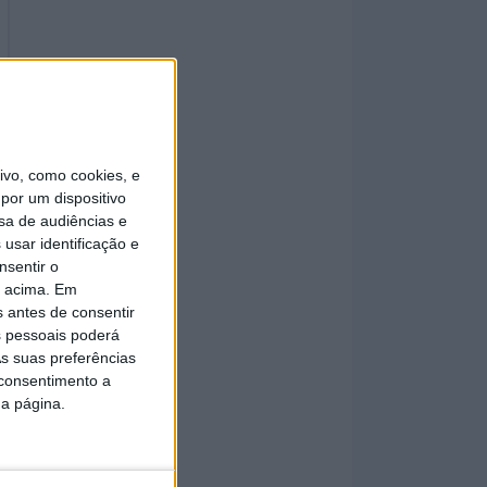
vo, como cookies, e
por um dispositivo
sa de audiências e
usar identificação e
nsentir o
o acima. Em
s antes de consentir
 pessoais poderá
s suas preferências
 consentimento a
da página.