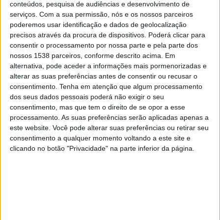
conteúdos, pesquisa de audiências e desenvolvimento de
Fluminense
serviços.
Com a sua permissão, nós e os nossos parceiros
Fanatiz (Ver ao vivo)
poderemos usar identificação e dados de geolocalização
precisos através da procura de dispositivos. Poderá clicar para
Domingo, 02/03/2025
consentir o processamento por nossa parte e pela parte dos
nossos 1538 parceiros, conforme descrito acima. Em
21:00
Campeonato Carioca
alternativa, pode aceder a informações mais pormenorizadas e
alterar as suas preferências antes de consentir ou recusar o
Fluminense
consentimento.
Tenha em atenção que algum processamento
Volta Redonda
dos seus dados pessoais poderá não exigir o seu
Fanatiz (Ver ao vivo)
consentimento, mas que tem o direito de se opor a esse
processamento. As suas preferências serão aplicadas apenas a
Sábado, 22/02/2025
este website. Você pode alterar suas preferências ou retirar seu
consentimento a qualquer momento voltando a este site e
22:00
Campeonato Carioca
clicando no botão "Privacidade" na parte inferior da página.
Boavista SC
Volta Redonda
Fanatiz (Ver ao vivo)
Mais días