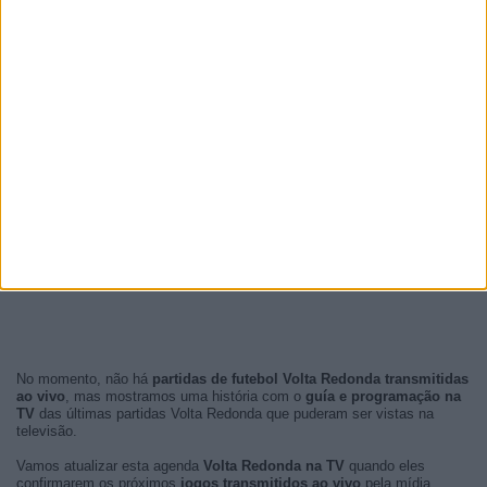
No momento, não há
partidas de futebol Volta Redonda transmitidas
ao vivo
, mas mostramos uma história com o
guía e programação na
TV
das últimas partidas Volta Redonda que puderam ser vistas na
televisão.
Vamos atualizar esta agenda
Volta Redonda na TV
quando eles
confirmarem os próximos
jogos transmitidos ao vivo
pela mídia