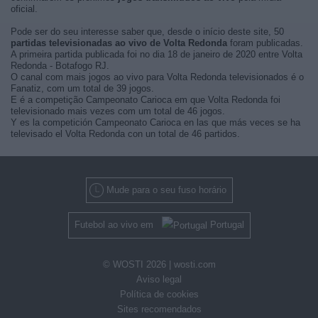
oficial.
Pode ser do seu interesse saber que, desde o início deste site, 50
partidas televisionadas ao vivo de Volta Redonda
foram publicadas.
A primeira partida publicada foi no dia 18 de janeiro de 2020 entre Volta
Redonda - Botafogo RJ.
O canal com mais jogos ao vivo para Volta Redonda televisionados é o
Fanatiz, com um total de 39 jogos.
E é a competição Campeonato Carioca em que Volta Redonda foi
televisionado mais vezes com um total de 46 jogos.
Y es la competición Campeonato Carioca en las que más veces se ha
televisado el Volta Redonda con un total de 46 partidos.
Mude para o seu fuso horário
Futebol ao vivo em
Portugal
© WOSTI 2026 |
wosti.com
Aviso legal
Política de cookies
Sites recomendados