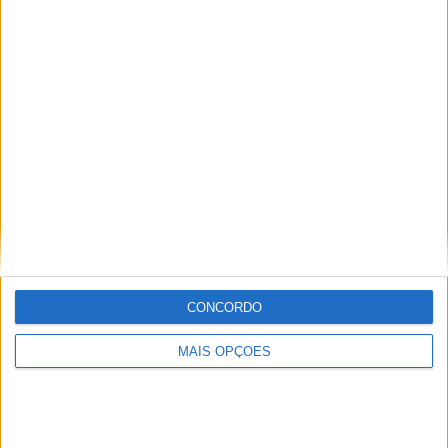
RANKING POR EQUIPES
Fluminense
7 (14%)
Flamengo RJ
6 (12%)
Botafogo RJ
5 (10%)
Madureira
4 (8%)
Portuguesa RJ
4 (8%)
Ver ranking completo
RANKING POR COMPETIÇÕES
Campeonato Carioca
46 (92%)
Copa do Brasil
4 (8%)
CONCORDO
Ver ranking completo
MAIS OPÇÕES
Nº DE PARTIDAS POR DIA DA SEMANA
SEGUNDA-FEIRA
TERÇA-FEIRA
QUARTA-FEIRA
QUINTA-FEIRA