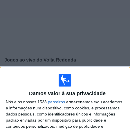
Widget
Jogos ao vivo do
Volta Redonda
×
Volta Redonda: Atualmente não há uma partida ao vivo
na TV. Você pode verificar o histórico de jogos
previamente emitidos.
Damos valor à sua privacidade
Nós e os nossos 1538
parceiros
armazenamos e/ou acedemos
Domingo, 09/03/2025
a informações num dispositivo, como cookies, e processamos
21:00
Campeonato Carioca
dados pessoais, como identificadores únicos e informações
padrão enviadas por um dispositivo para publicidade e
Volta Redonda
conteúdos personalizados, medição de publicidade e