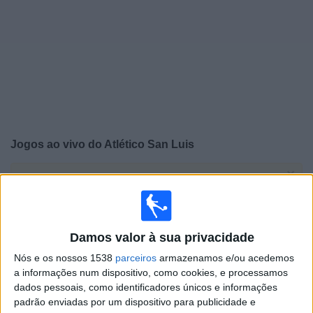
Widget
Jogos ao vivo do
Atlético San Luis
×
Atlético San Luis: Atualmente não há uma partida ao
vivo na TV. Você pode verificar o histórico de jogos
previamente emitidos.
Damos valor à sua privacidade
Quinta-feira, 07/08/2025
Nós e os nossos 1538
parceiros
armazenamos e/ou acedemos
a informações num dispositivo, como cookies, e processamos
01:30
Leagues Cup
dados pessoais, como identificadores únicos e informações
Fase de grupos
padrão enviadas por um dispositivo para publicidade e