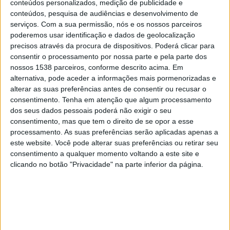
Minnesota United
conteúdos personalizados, medição de publicidade e
conteúdos, pesquisa de audiências e desenvolvimento de
Atlético San Luis
serviços.
Com a sua permissão, nós e os nossos parceiros
MLS Season Pass (Apple TV)
poderemos usar identificação e dados de geolocalização
precisos através da procura de dispositivos. Poderá clicar para
Domingo, 03/08/2025
consentir o processamento por nossa parte e pela parte dos
nossos 1538 parceiros, conforme descrito acima. Em
02:30
Leagues Cup
alternativa, pode aceder a informações mais pormenorizadas e
Fase de grupos
alterar as suas preferências antes de consentir ou recusar o
consentimento.
Tenha em atenção que algum processamento
Real Salt Lake
dos seus dados pessoais poderá não exigir o seu
Atlético San Luis
consentimento, mas que tem o direito de se opor a esse
MLS Season Pass (Apple TV)
processamento. As suas preferências serão aplicadas apenas a
este website. Você pode alterar suas preferências ou retirar seu
consentimento a qualquer momento voltando a este site e
Quinta-feira, 31/07/2025
clicando no botão "Privacidade" na parte inferior da página.
03:30
Leagues Cup
Fase de grupos
Portland Timbers
Atlético San Luis
MLS Season Pass (Apple TV)