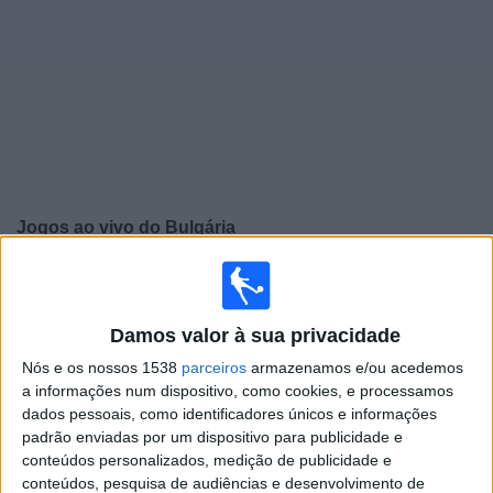
Widget
Jogos ao vivo do
Bulgária
Sábado, 26/09/2026
17:00
UEFA Nations League
Fase de grupos
Damos valor à sua privacidade
Nós e os nossos 1538
parceiros
armazenamos e/ou acedemos
Bulgária
a informações num dispositivo, como cookies, e processamos
Luxembourg
dados pessoais, como identificadores únicos e informações
padrão enviadas por um dispositivo para publicidade e
Canal a confirmar
conteúdos personalizados, medição de publicidade e
conteúdos, pesquisa de audiências e desenvolvimento de
Terça-feira, 29/09/2026