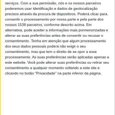
serviços.
Com a sua permissão, nós e os nossos parceiros
19:45
UEFA Nations League
poderemos usar identificação e dados de geolocalização
Fase de grupos
precisos através da procura de dispositivos. Poderá clicar para
consentir o processamento por nossa parte e pela parte dos
Bulgária
nossos 1538 parceiros, conforme descrito acima. Em
alternativa, pode aceder a informações mais pormenorizadas e
Estônia
alterar as suas preferências antes de consentir ou recusar o
Canal a confirmar
consentimento.
Tenha em atenção que algum processamento
dos seus dados pessoais poderá não exigir o seu
Sábado, 03/10/2026
consentimento, mas que tem o direito de se opor a esse
processamento. As suas preferências serão aplicadas apenas a
17:00
UEFA Nations League
este website. Você pode alterar suas preferências ou retirar seu
Fase de grupos
consentimento a qualquer momento voltando a este site e
clicando no botão "Privacidade" na parte inferior da página.
Islândia
Bulgária
Canal a confirmar
Mais días