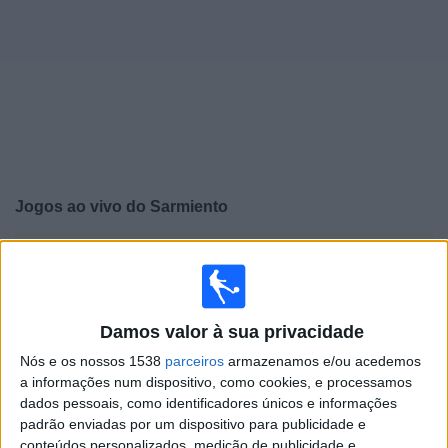
Widget
Jogos ao vivo do
Sarmiento
×
Sarmiento: Atualmente não há uma partida ao vivo na
TV. Você pode verificar o histórico de jogos previamente
emitidos.
Damos valor à sua privacidade
Sábado, 08/08/2026
Nós e os nossos 1538
parceiros
armazenamos e/ou acedemos
a informações num dispositivo, como cookies, e processamos
18:45
Campeonato Argentino
dados pessoais, como identificadores únicos e informações
Torneo Clausura
padrão enviadas por um dispositivo para publicidade e
conteúdos personalizados, medição de publicidade e