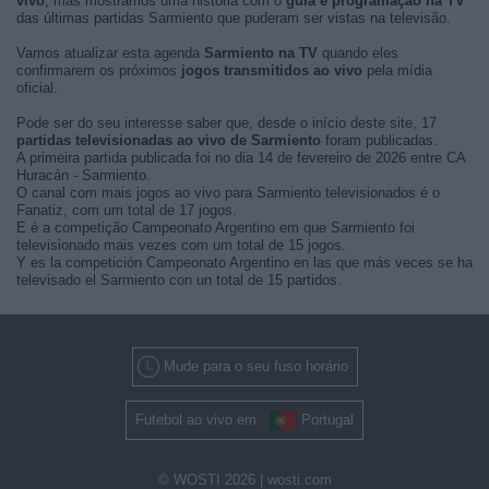
vivo
, mas mostramos uma história com o
guía e programação na TV
das últimas partidas Sarmiento que puderam ser vistas na televisão.
Vamos atualizar esta agenda
Sarmiento na TV
quando eles
confirmarem os próximos
jogos transmitidos ao vivo
pela mídia
oficial.
Pode ser do seu interesse saber que, desde o início deste site, 17
partidas televisionadas ao vivo de Sarmiento
foram publicadas.
A primeira partida publicada foi no dia 14 de fevereiro de 2026 entre CA
Huracán - Sarmiento.
O canal com mais jogos ao vivo para Sarmiento televisionados é o
Fanatiz, com um total de 17 jogos.
E é a competição Campeonato Argentino em que Sarmiento foi
televisionado mais vezes com um total de 15 jogos.
Y es la competición Campeonato Argentino en las que más veces se ha
televisado el Sarmiento con un total de 15 partidos.
Mude para o seu fuso horário
Futebol ao vivo em
Portugal
© WOSTI 2026 |
wosti.com