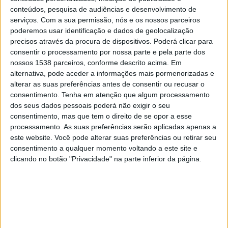
Atlético Tucumán
conteúdos, pesquisa de audiências e desenvolvimento de
Sarmiento
serviços.
Com a sua permissão, nós e os nossos parceiros
Fanatiz (Ver ao vivo)
poderemos usar identificação e dados de geolocalização
precisos através da procura de dispositivos. Poderá clicar para
consentir o processamento por nossa parte e pela parte dos
Segunda-feira, 03/08/2026
nossos 1538 parceiros, conforme descrito acima. Em
20:45
Campeonato Argentino
alternativa, pode aceder a informações mais pormenorizadas e
Torneo Clausura
alterar as suas preferências antes de consentir ou recusar o
consentimento.
Tenha em atenção que algum processamento
Sarmiento
dos seus dados pessoais poderá não exigir o seu
Ind. Rivadavia
consentimento, mas que tem o direito de se opor a esse
processamento. As suas preferências serão aplicadas apenas a
Fanatiz (Ver ao vivo)
este website. Você pode alterar suas preferências ou retirar seu
consentimento a qualquer momento voltando a este site e
Quinta-feira, 23/07/2026
clicando no botão "Privacidade" na parte inferior da página.
23:30
Campeonato Argentino
Torneo Clausura
Sarmiento
Argentinos Juniors
Fanatiz (Ver ao vivo)