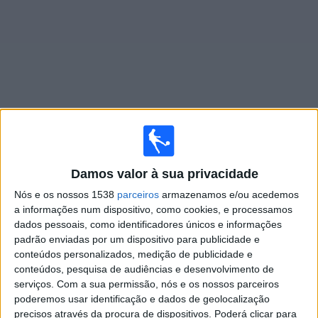
Widget
Jogos ao vivo do
CA Huracán
Damos valor à sua privacidade
Domingo, 09/08/2026
Nós e os nossos 1538
parceiros
armazenamos e/ou acedemos
19:00
Campeonato Argentino
a informações num dispositivo, como cookies, e processamos
Torneo Clausura
dados pessoais, como identificadores únicos e informações
padrão enviadas por um dispositivo para publicidade e
San Lorenzo
conteúdos personalizados, medição de publicidade e
CA Huracán
conteúdos, pesquisa de audiências e desenvolvimento de
Fanatiz (Ver ao vivo)
serviços.
Com a sua permissão, nós e os nossos parceiros
poderemos usar identificação e dados de geolocalização
precisos através da procura de dispositivos. Poderá clicar para