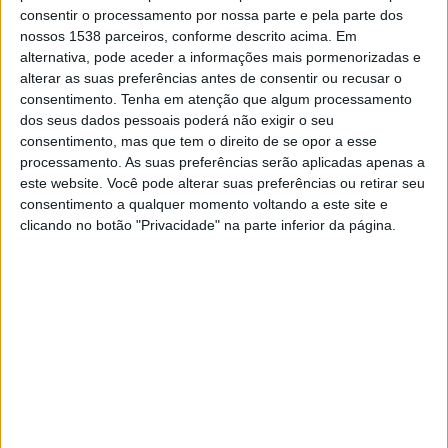
DADOS ESTATÍSTICOS DA EQUIPE CA HURACÁN NA
consentir o processamento por nossa parte e pela parte dos
TELEVISÃO EM PORTUGAL
nossos 1538 parceiros, conforme descrito acima. Em
alternativa, pode aceder a informações mais pormenorizadas e
Até a data de hoje
07/08/2026
e desde que este site coleta os dados
alterar as suas preferências antes de consentir ou recusar o
estatísticos de quando e onde são televisionados os jogos de
Futebol
da
consentimento.
Tenha em atenção que algum processamento
equipe
CA Huracán
em
Portugal
, que foi em
05/10/2019
, podemos
dos seus dados pessoais poderá não exigir o seu
fornecer os seguintes dados:
consentimento, mas que tem o direito de se opor a esse
processamento. As suas preferências serão aplicadas apenas a
261
este website. Você pode alterar suas preferências ou retirar seu
consentimento a qualquer momento voltando a este site e
clicando no botão "Privacidade" na parte inferior da página.
PARTIDOS TELEVISADOS
1 partidos em aberto
0,38%
260 partidos pagos
99,62%
ÚLTIMA PARTIDA EM ABERTO
CA Huracán - Platense
17/07/2026 Amigável por LPF Play
RANKING POR CANAIS