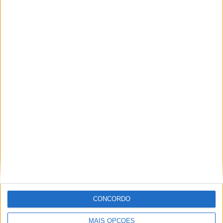
12 partidas fora de casa
57,14%
TOTAL
MÁXIMO
TOTAL
3
3
16
COMPETIÇÕES
VS Tunísia
RIVAIS
RANKING POR EQUIPES
Tunísia
3 (14,29%)
Zambia
2 (9,52%)
Mauritânia
2 (9,52%)
Sao Tome and Principe
2 (9,52%)
Serra Leoa
1 (4,76%)
Ver ranking completo
RANKING POR COMPETIÇÕES
CONCORDO
FIFA Copa do Mondo 2026
11 (52,38%)
MAIS OPÇÕES