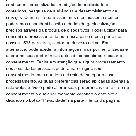
Guiné Equatorial
conteúdos personalizados, medição de publicidade e
Argélia
conteúdos, pesquisa de audiências e desenvolvimento de
Sport TV 2
Fanatiz (Ver ao vivo)
serviços.
Com a sua permissão, nós e os nossos parceiros
poderemos usar identificação e dados de geolocalização
precisos através da procura de dispositivos. Poderá clicar para
Domingo, 28/12/2025
consentir o processamento por nossa parte e pela parte dos
15:00
Copa Africana de Nações
nossos 1538 parceiros, conforme descrito acima. Em
Fase de grupos
alternativa, pode aceder a informações mais pormenorizadas e
alterar as suas preferências antes de consentir ou recusar o
Guiné Equatorial
consentimento.
Tenha em atenção que algum processamento
dos seus dados pessoais poderá não exigir o seu
Sudão
consentimento, mas que tem o direito de se opor a esse
Sport TV 7
Fanatiz (Ver ao vivo)
processamento. As suas preferências serão aplicadas apenas a
este website. Você pode alterar suas preferências ou retirar seu
Quarta-feira, 24/12/2025
consentimento a qualquer momento voltando a este site e
clicando no botão "Privacidade" na parte inferior da página.
12:30
Copa Africana de Nações
Fase de grupos
Burquina Faso
Guiné Equatorial
Sport TV 1
Fanatiz (Ver ao vivo)