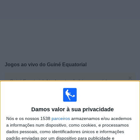
Widget
Jogos ao vivo do
Guiné Equatorial
×
Guiné Equatorial: Atualmente não há uma partida ao
vivo na TV. Você pode verificar o histórico de jogos
previamente emitidos.
Damos valor à sua privacidade
Quarta-feira, 31/12/2025
Nós e os nossos 1538
parceiros
armazenamos e/ou acedemos
16:00
Copa Africana de Nações
a informações num dispositivo, como cookies, e processamos
Fase de grupos
dados pessoais, como identificadores únicos e informações
padrão enviadas por um dispositivo para publicidade e