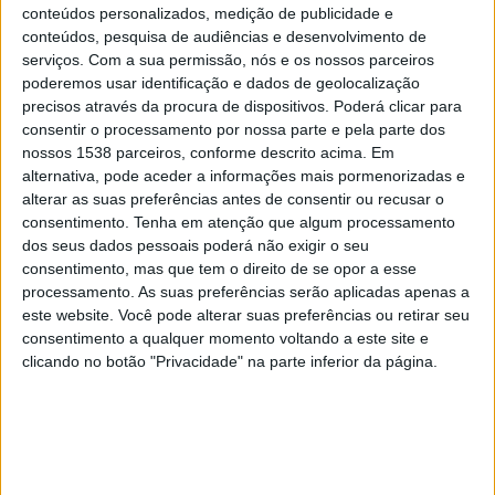
Cruz Azul
conteúdos personalizados, medição de publicidade e
Monterrey
conteúdos, pesquisa de audiências e desenvolvimento de
serviços.
Com a sua permissão, nós e os nossos parceiros
CONCACAF YouTube
poderemos usar identificação e dados de geolocalização
precisos através da procura de dispositivos. Poderá clicar para
Quarta-feira, 11/03/2026
consentir o processamento por nossa parte e pela parte dos
01:00
nossos 1538 parceiros, conforme descrito acima. Em
CONCACAF Liga dos Campeões
alternativa, pode aceder a informações mais pormenorizadas e
1/8 Final
alterar as suas preferências antes de consentir ou recusar o
Monterrey
consentimento.
Tenha em atenção que algum processamento
dos seus dados pessoais poderá não exigir o seu
Cruz Azul
consentimento, mas que tem o direito de se opor a esse
CONCACAF YouTube
processamento. As suas preferências serão aplicadas apenas a
este website. Você pode alterar suas preferências ou retirar seu
Quinta-feira, 12/02/2026
consentimento a qualquer momento voltando a este site e
clicando no botão "Privacidade" na parte inferior da página.
03:00
CONCACAF Liga dos Campeões
Monterrey
Xelaju
CONCACAF YouTube