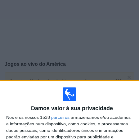
Widget
Jogos ao vivo do
América
×
América: Atualmente não há uma partida ao vivo na TV.
Você pode verificar o histórico de jogos previamente
emitidos.
Damos valor à sua privacidade
Quarta-feira, 15/04/2026
Nós e os nossos 1538
parceiros
armazenamos e/ou acedemos
04:30
CONCACAF Liga dos Campeões
a informações num dispositivo, como cookies, e processamos
dados pessoais, como identificadores únicos e informações
América
padrão enviadas por um dispositivo para publicidade e