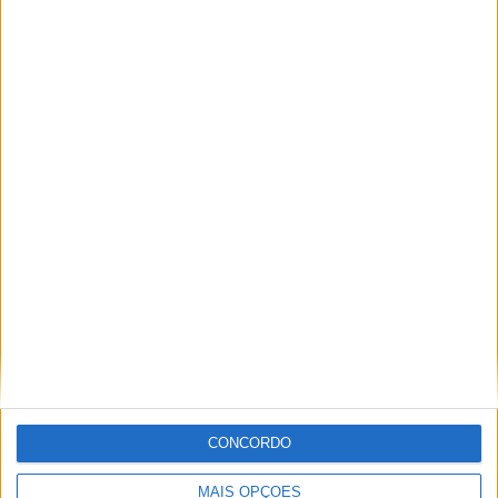
46,3%
TOTAL
MÁXIMO
TOTAL
7
5
31
COMPETIÇÕES
VS Chivas
RIVAIS
Guadalajara
RANKING POR EQUIPES
Chivas Guadalajara
5 (9,26%)
Portland Timbers
3 (5,56%)
Pachuca
3 (5,56%)
Cruz Azul
3 (5,56%)
Olimpia
3 (5,56%)
Ver ranking completo
RANKING POR COMPETIÇÕES
CONCORDO
CONCACAF Liga dos Campeões
22 (40,74%)
Liga MX
14 (25,93%)
Leagues Cup
10 (18,52%)
MAIS OPÇÕES